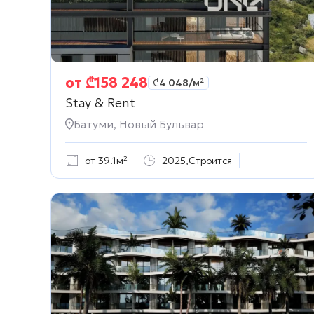
от
₾
158 248
₾
4 048
/м²
Stay & Rent
Батуми, Новый Бульвар
от 39.1м²
2025
,
Строится