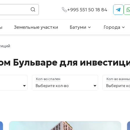
+995 551 50 18 84
ы
Земельные участки
Батуми
Города
тиций
ом Бульваре для инвестиц
Кол-во спален
Кол-во ванны
Выберите кол-во
Выберите к