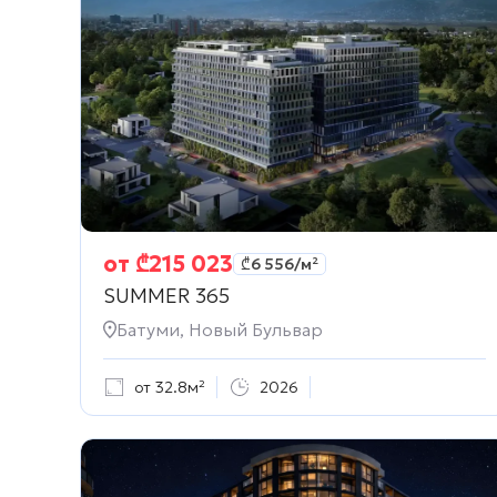
от
₾
215 023
₾
6 556
/м²
SUMMER 365
Батуми, Новый Бульвар
от 32.8м²
2026