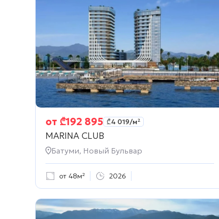
от
₾
192 895
₾
4 019
/м²
MARINA CLUB
Батуми, Новый Бульвар
от 48м²
2026