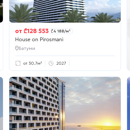
от
₾
128 553
₾
4 188
/м²
House on Pirosmani
Батуми
от 30.7м²
2027