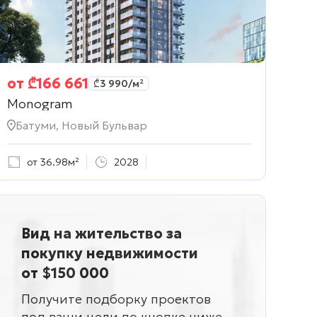
от
₾
166 661
₾
3 990
/м²
Monogram
Батуми, Новый Бульвар
от 36.98м²
2028
Вид на жительство за
покупку недвижимости
от $150 000
Получите подборку проектов
под ваши цели по кнопке ниже