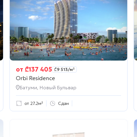
от
₾
137 405
₾
9 513
/м²
Orbi Residence
Батуми, Новый Бульвар
от 27.2м²
Сдан