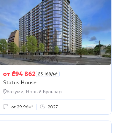
от
₾
94 862
₾
3 168
/м²
Status House
Батуми, Новый Бульвар
от 29.96м²
2027