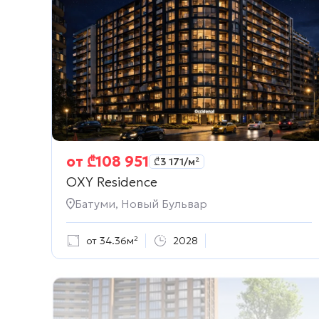
от
₾
108 951
₾
3 171
/м²
OXY Residence
Батуми, Новый Бульвар
от 34.36м²
2028