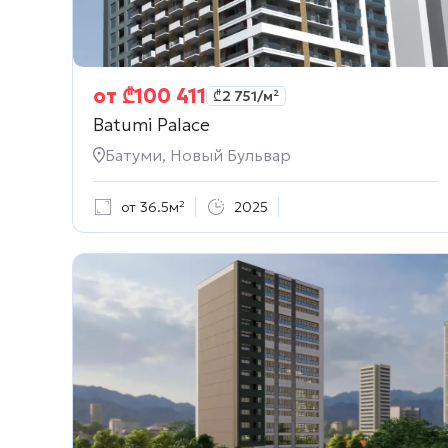
от
₾
100 411
₾
2 751
/м²
Batumi Palace
Батуми, Новый Бульвар
от 36.5м²
2025