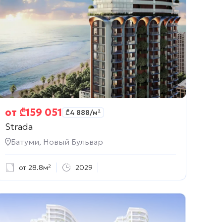
от
₾
159 051
₾
4 888
/м²
Strada
Батуми, Новый Бульвар
от 28.8м²
2029