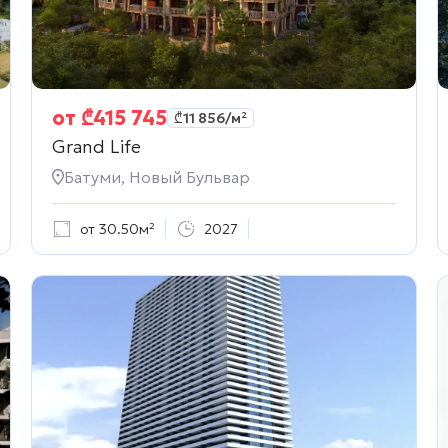
от
₾
415 745
₾
11 856
/м²
Grand Life
Батуми, Новый Бульвар
от 30.50м²
2027