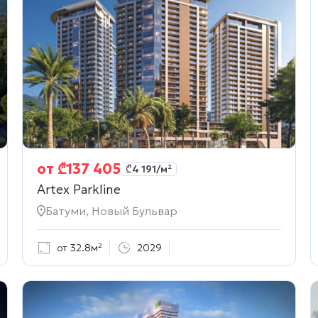
от
₾
137 405
₾
4 191
/м²
Artex Parkline
Батуми, Новый Бульвар
от 32.8м²
2029