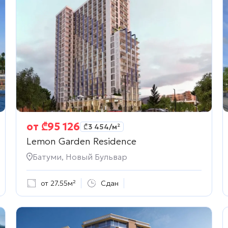
от
₾
95 126
₾
3 454
/м²
Lemon Garden Residence
Батуми, Новый Бульвар
от 27.55м²
Сдан