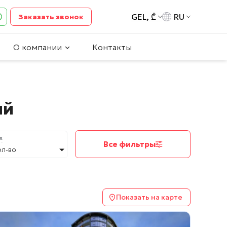
GEL, ₾
RU
Заказать звонок
О компании
Контакты
ий
х
Все фильтры
ол-во
Показать на карте