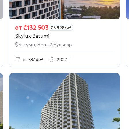
от
₾
132 503
₾
3 998
/м²
Skylux Batumi
Батуми, Новый Бульвар
от 33.16м²
2027