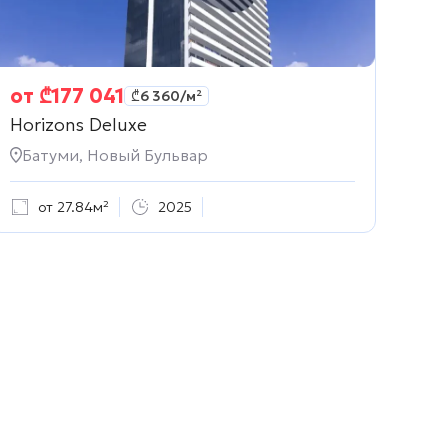
от
₾
177 041
₾
6 360
/м²
Horizons Deluxe
Батуми, Новый Бульвар
от 27.84м²
2025