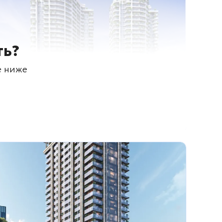
ть?
е ниже