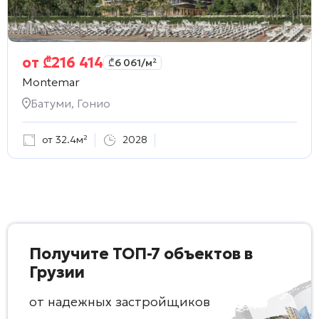
от
₾
216 414
₾
6 061
/м²
Montemar
Батуми, Гонио
от 32.4м²
2028
Получите ТОП-7 объектов в
Грузии
от надежных застройщиков