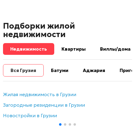
Подборки жилой
недвижимости
Недвижимость
Квартиры
Виллы/дома
Вся Грузия
Батуми
Аджария
Приго
Жилая недвижимость в Грузии
Загородные резиденции в Грузии
Новостройки в Грузии