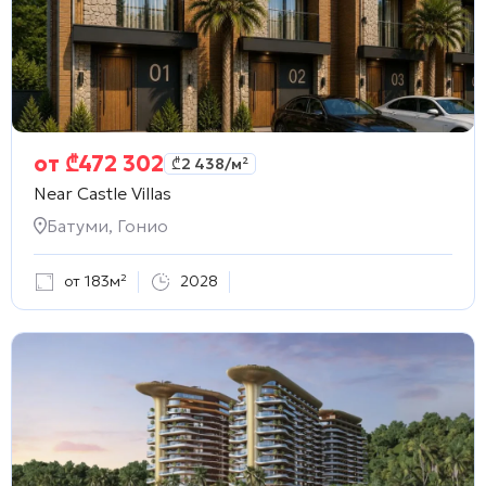
от
₾
472 302
₾
2 438
/м²
Near Castle Villas
Батуми, Гонио
от 183м²
2028