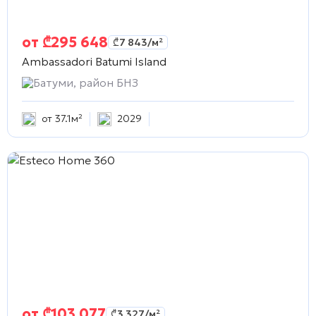
от
₾
295 648
₾
7 843
/м²
Ambassadori Batumi Island
Батуми, район БНЗ
от 37.1м²
2029
от
₾
103 077
₾
3 327
/м²