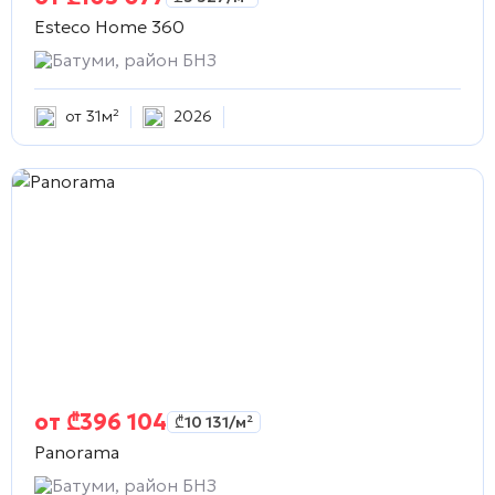
Esteco Home 360
Батуми, район БНЗ
от 31м²
2026
от
₾
396 104
₾
10 131
/м²
Panorama
Батуми, район БНЗ