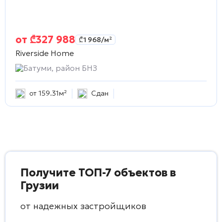
от
₾
327 988
₾
1 968
/м²
Riverside Home
Батуми, район БНЗ
от 159.31м²
Сдан
Получите ТОП-7 объектов в
Грузии
от надежных застройщиков