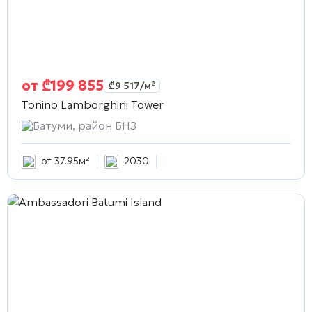
от
₾
199 855
₾
9 517
/м²
Tonino Lamborghini Tower
Батуми, район БНЗ
от 37.95м²
2030