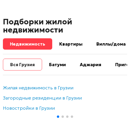
Подборки жилой
недвижимости
Недвижимость
Квартиры
Виллы/дома
Вся Грузия
Батуми
Аджария
Приго
Жилая недвижимость в Грузии
Загородные резиденции в Грузии
Новостройки в Грузии