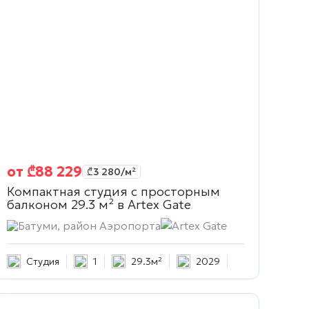
от
₾
88 229
₾
3 280
/м²
Компактная студия с просторным
балконом 29.3 м² в
Artex Gate
Батуми, район Аэропорта
Artex Gate
Студия
1
29.3м²
2029