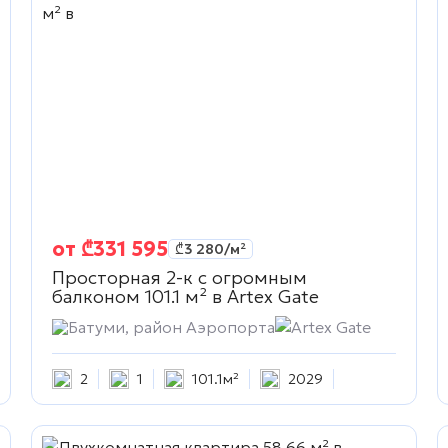
от
₾
331 595
₾
3 280
/м²
Просторная 2-к с огромным
балконом 101.1 м² в
Artex Gate
Батуми, район Аэропорта
Artex Gate
2
1
101.1м²
2029