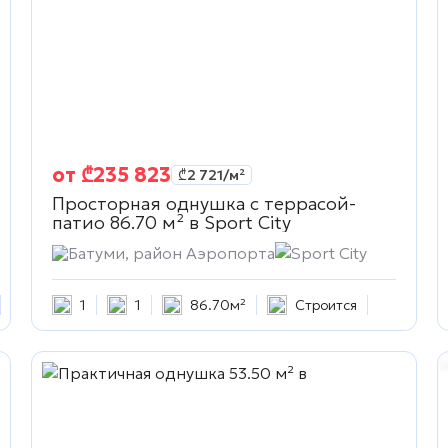
от
₾
235 823
₾
2 721
/м²
Просторная однушка с террасой-
патио 86.70 м² в
Sport City
Батуми, район Аэропорта
Sport City
1
1
86.70м²
Строится