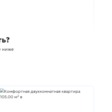
ть?
е ниже