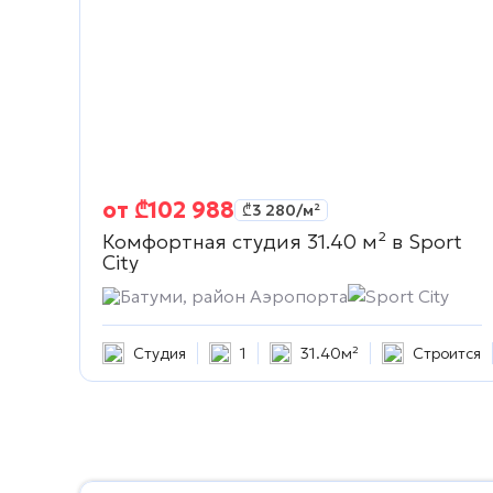
от
₾
102 988
₾
3 280
/м²
Комфортная студия 31.40 м² в
Sport
City
Батуми, район Аэропорта
Sport City
Студия
1
31.40м²
Строится