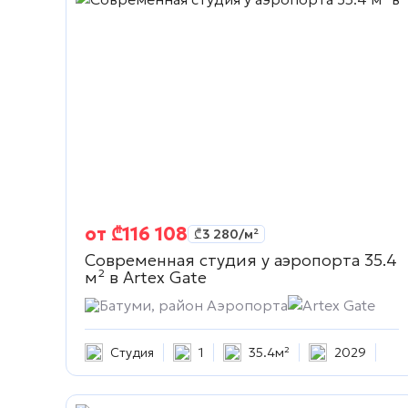
от
₾
116 108
₾
3 280
/м²
Современная студия у аэропорта 35.4
м² в
Artex Gate
Батуми, район Аэропорта
Artex Gate
Студия
1
35.4м²
2029