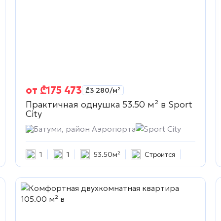
от
₾
175 473
₾
3 280
/м²
Практичная однушка 53.50 м² в
Sport
City
Батуми, район Аэропорта
Sport City
1
1
53.50м²
Строится