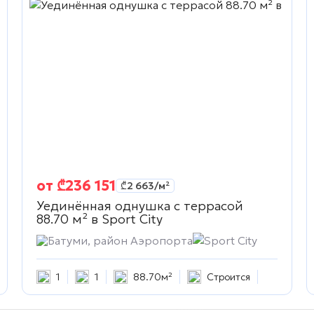
от
₾
236 151
₾
2 663
/м²
Уединённая однушка с террасой
88.70 м² в
Sport City
Батуми, район Аэропорта
Sport City
1
1
88.70м²
Строится