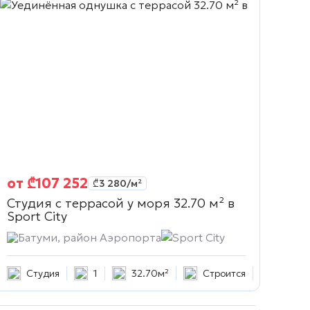
от
₾
107 252
₾
3 280
/м²
Студия с террасой у моря 32.70 м² в
Sport City
Батуми, район Аэропорта
Sport City
Студия
1
32.70м²
Строится