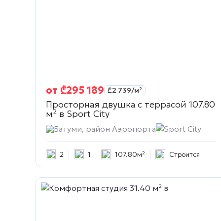
от
₾
295 189
₾
2 739
/м²
Просторная двушка с террасой 107.80
м² в
Sport City
Батуми, район Аэропорта
Sport City
2
1
107.80м²
Строится