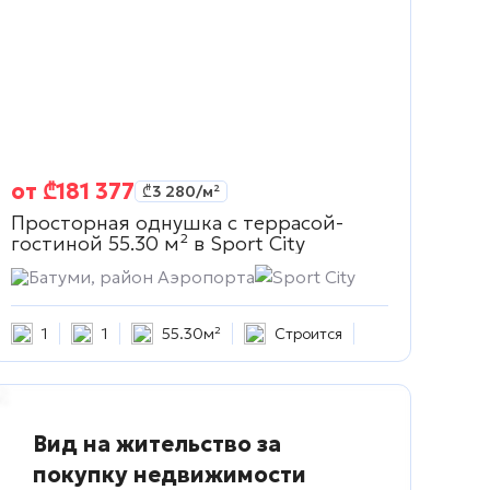
от
₾
181 377
₾
3 280
/м²
Просторная однушка с террасой-
гостиной 55.30 м² в
Sport City
Батуми, район Аэропорта
Sport City
1
1
55.30м²
Строится
Вид на жительство за
покупку недвижимости