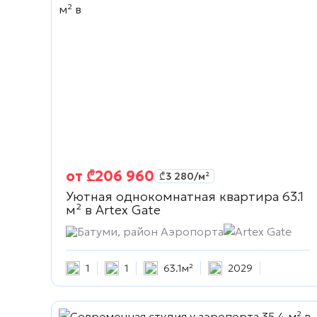
от
₾
206 960
₾
3 280
/м²
Уютная однокомнатная квартира 63.1
м² в
Artex Gate
Батуми, район Аэропорта
Artex Gate
1
1
63.1м²
2029