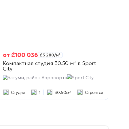
от
₾
100 036
₾
3 280
/м²
Компактная студия 30.50 м² в
Sport
City
Батуми, район Аэропорта
Sport City
Студия
1
30.50м²
Строится