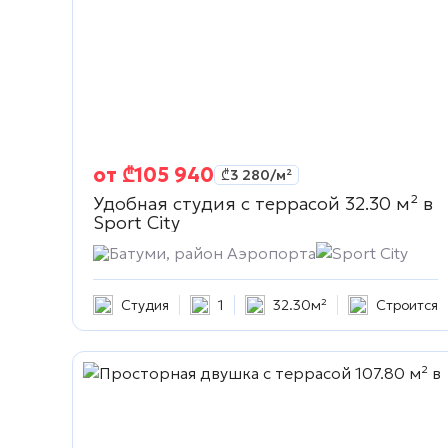
от
₾
105 940
₾
3 280
/м²
Удобная студия с террасой 32.30 м² в
Sport City
Батуми, район Аэропорта
Sport City
Студия
1
32.30м²
Строится