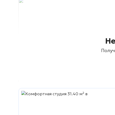
Не
Получ