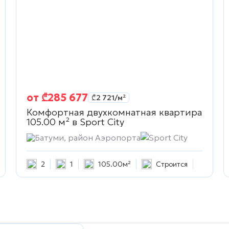
от
₾
285 677
₾
2 721
/м²
Комфортная двухкомнатная квартира
105.00 м² в
Sport City
Батуми, район Аэропорта
Sport City
2
1
105.00м²
Строится