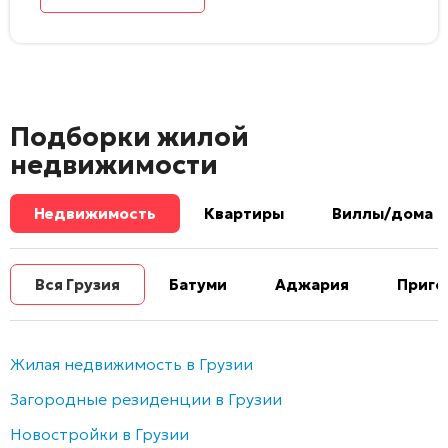
Подборки жилой
недвижимости
Недвижимость
Квартиры
Виллы/дома
Вся Грузия
Батуми
Аджария
Приго
Жилая недвижимость в Грузии
Загородные резиденции в Грузии
Новостройки в Грузии