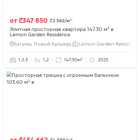
от
₾
347 850
₾
2 362
/м²
Элитная просторная квартира 147.30 м² в
Lemon Garden Residence
Батуми, Новый Бульвар
Lemon Garden Residence
1
,
2
,
3
1
,
2
147.30м²
2025
от
₾
454 662
₾
4 390
/м²