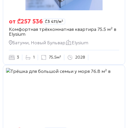
от
₾
257 536
₾
3 411
/м²
Комфортная трёхкомнатная квартира 75.5 м² в
Elysium
Батуми, Новый Бульвар
Elysium
3
1
75.5м²
2028