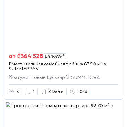
от
₾
364 528
₾
4 167
/м²
Вместительная семейная трёшка 87.50 м² в
SUMMER 365
Батуми, Новый Бульвар
SUMMER 365
3
1
87.50м²
2026