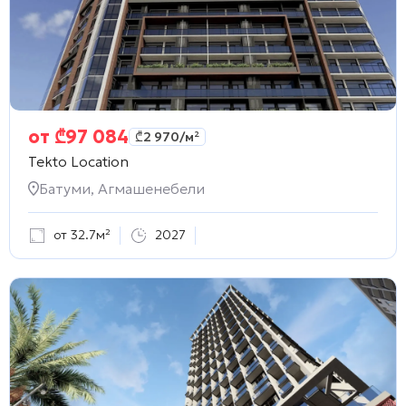
от
₾
97 084
₾
2 970
/м²
Tekto Location
Батуми, Агмашенебели
от 32.7м²
2027