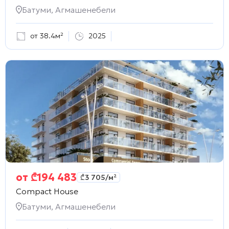
Батуми, Агмашенебели
от 38.4м²
2025
от
₾
194 483
₾
3 705
/м²
Compact House
Батуми, Агмашенебели