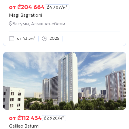
от
₾
204 664
₾
4 707
/м²
Magi Bagrationi
Батуми, Агмашенебели
от 43.5м²
2025
от
₾
112 434
₾
2 928
/м²
Galileo Batumi