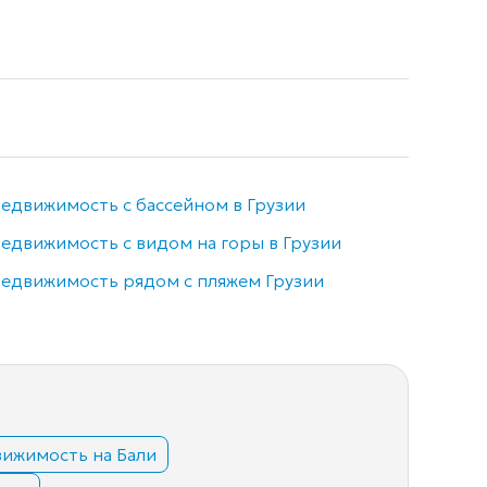
едвижимость с бассейном в Грузии
Недви
едвижимость с видом на горы в Грузии
Элитн
едвижимость рядом с пляжем Грузии
Готов
ижимость на Бали