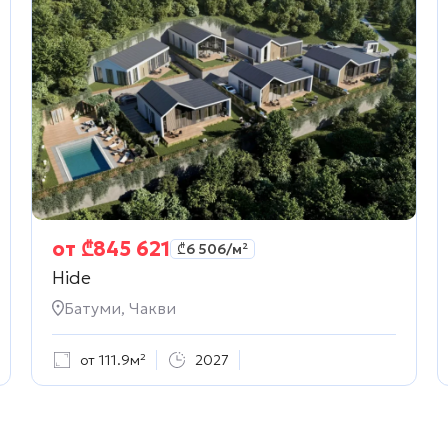
от
₾
845 621
₾
6 506
/м²
Hide
Батуми, Чакви
от 111.9м²
2027