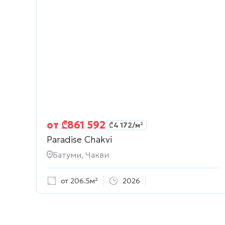
от
₾
861 592
₾
4 172
/м²
Paradise Chakvi
Батуми, Чакви
от 206.5м²
2026