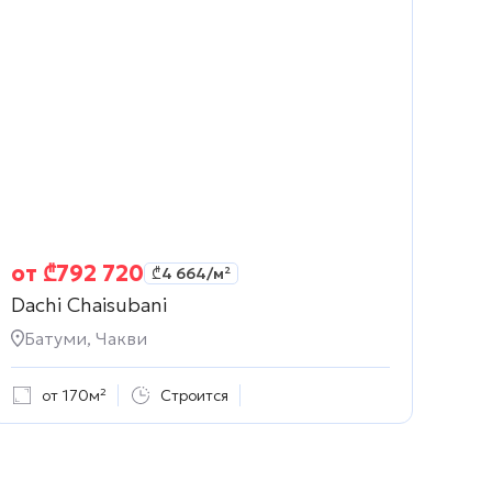
от
₾
792 720
₾
4 664
/м²
Dachi Chaisubani
Батуми, Чакви
от 170м²
Строится