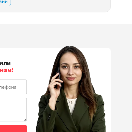
вии
или
нам!