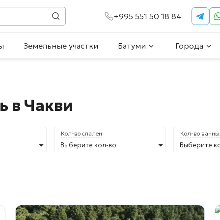
+995 551 50 18 84
ы
Земельные участки
Батуми
Города
 в Чакви
Кол-во спален
Кол-во ванны
Выберите кол-во
Выберите к