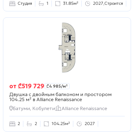
Студия
1
31.85м²
2027
,
Строится
от
₾
519 729
₾
4 985
/м²
Двушка с двойным балконом и простором
104.25 м² в
Alliance Renaissance
Батуми, Кобулети
Alliance Renaissance
2
2
104.25м²
2027