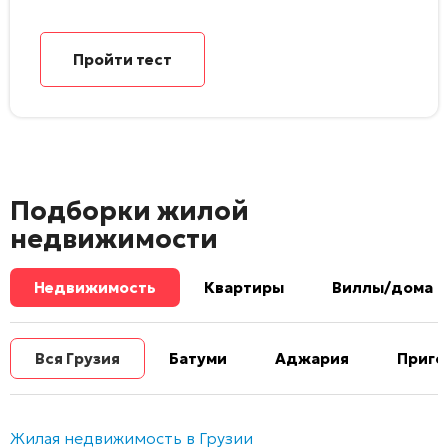
Пройти тест
Подборки жилой
недвижимости
Недвижимость
Квартиры
Виллы/дома
Вся Грузия
Батуми
Аджария
Приго
Жилая недвижимость в Грузии