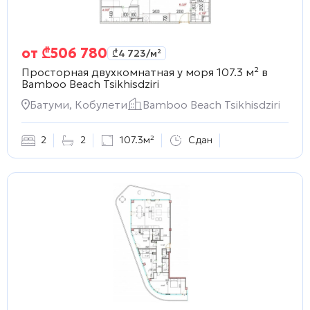
от
₾
506 780
₾
4 723
/м²
Просторная двухкомнатная у моря 107.3 м² в
Bamboo Beach Tsikhisdziri
Батуми, Кобулети
Bamboo Beach Tsikhisdziri
2
2
107.3м²
Сдан