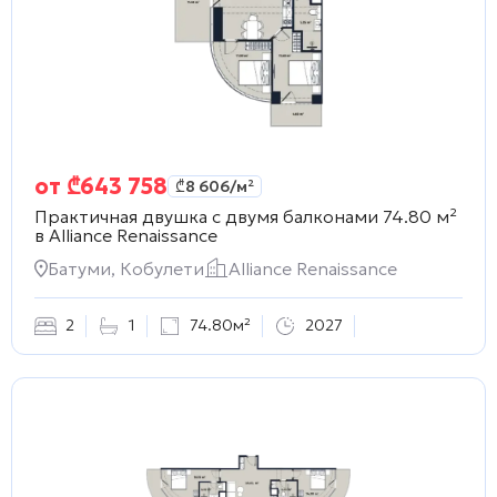
от
₾
643 758
₾
8 606
/м²
Практичная двушка с двумя балконами 74.80 м²
в
Alliance Renaissance
Батуми, Кобулети
Alliance Renaissance
2
1
74.80м²
2027