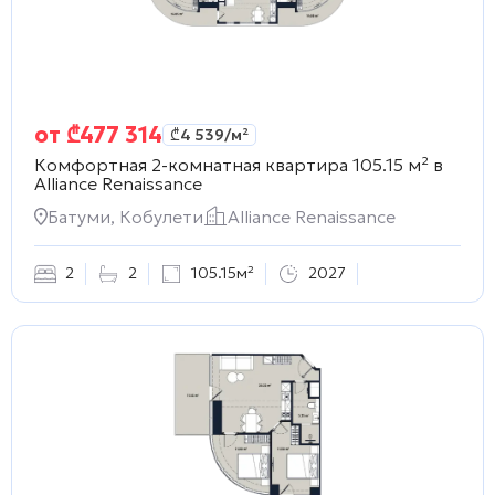
от
₾
477 314
₾
4 539
/м²
Комфортная 2-комнатная квартира 105.15 м² в
Alliance Renaissance
Батуми, Кобулети
Alliance Renaissance
2
2
105.15м²
2027