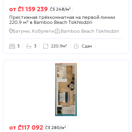
от
₾
1 159 239
₾
5 248
/м²
Престижная трёхкомнатная на первой линии
220.9 м² в
Bamboo Beach Tsikhisdziri
Батуми, Кобулети
Bamboo Beach Tsikhisdziri
3
3
220.9м²
Сдан
от
₾
117 092
₾
3 280
/м²