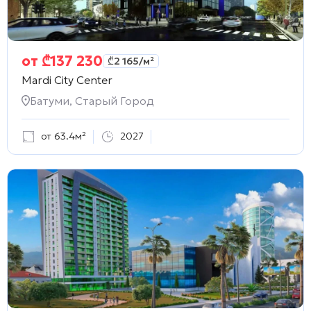
от
₾
137 230
₾
2 165
/м²
Mardi City Center
Батуми, Старый Город
от 63.4м²
2027