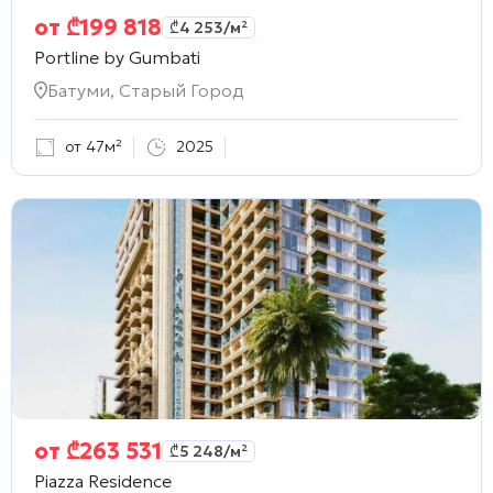
от
₾
199 818
₾
4 253
/м²
Portline by Gumbati
Батуми, Старый Город
от 47м²
2025
от
₾
263 531
₾
5 248
/м²
Piazza Residence