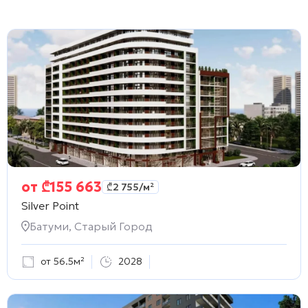
от
₾
155 663
₾
2 755
/м²
Silver Point
Батуми, Старый Город
от 56.5м²
2028