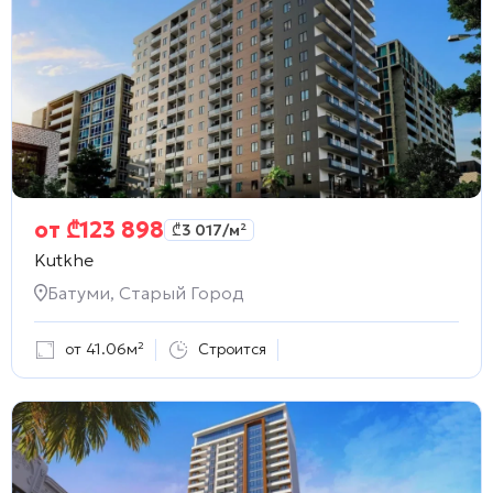
от
₾
123 898
₾
3 017
/м²
Kutkhe
Батуми, Старый Город
от 41.06м²
Строится