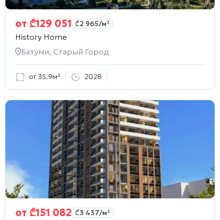
от
₾
129 051
₾
2 965
/м²
History Home
Батуми, Старый Город
от 35.9м²
2028
от
₾
151 082
₾
3 437
/м²