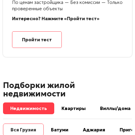
По ценам застройщика — Без комиссии — Только
проверенные объекты
Интересно? Нажмите «Пройти тест»
Пройти тест
Подборки жилой
недвижимости
Недвижимость
Квартиры
Виллы/дома
Вся Грузия
Батуми
Аджария
Приго