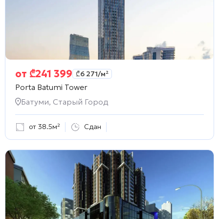
от
₾
241 399
₾
6 271
/м²
Porta Batumi Tower
Батуми, Старый Город
от 38.5м²
Сдан