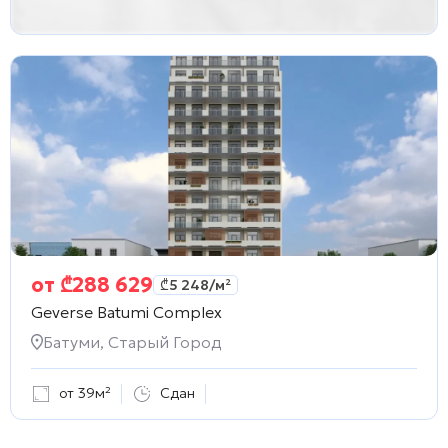
от
₾
288 629
₾
5 248
/м²
Geverse Batumi Complex
Батуми, Старый Город
от 39м²
Сдан