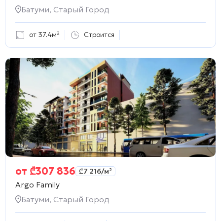
Батуми, Старый Город
от 37.4м²
Строится
от
₾
307 836
₾
7 216
/м²
Argo Family
Батуми, Старый Город