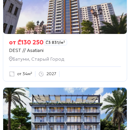
от
₾
130 250
₾
3 831
/м²
DEST // Asatiani
Батуми, Старый Город
от 34м²
2027