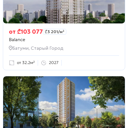
от
₾
103 077
₾
3 201
/м²
Balance
Батуми, Старый Город
от 32.2м²
2027