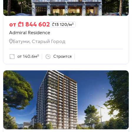
от
₾
1 844 602
₾
13 120
/м²
Admiral Residence
Батуми, Старый Город
от 140.6м²
Строится