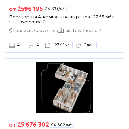
от
₾
596 195
₾
4 671
/м²
Просторная 4-комнатная квартира 127.65 м² в
Lisi Townhouse 2
Тбилиси, Сабуртало
Lisi Townhouse 2
4+
4
127.65м²
Сдан
от
₾
5 676 302
₾
4 802
/м²