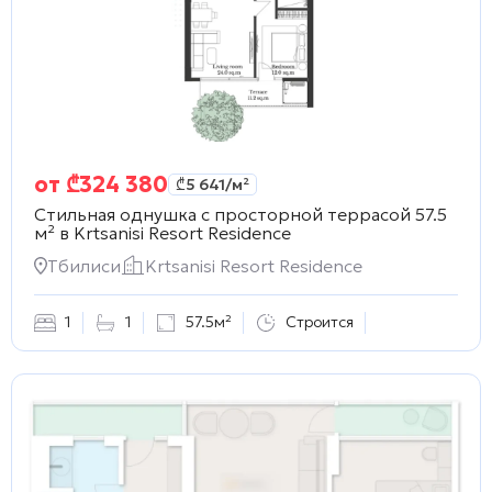
от
₾
324 380
₾
5 641
/м²
Стильная однушка с просторной террасой 57.5
м² в
Krtsanisi Resort Residence
Тбилиси
Krtsanisi Resort Residence
1
1
57.5м²
Строится