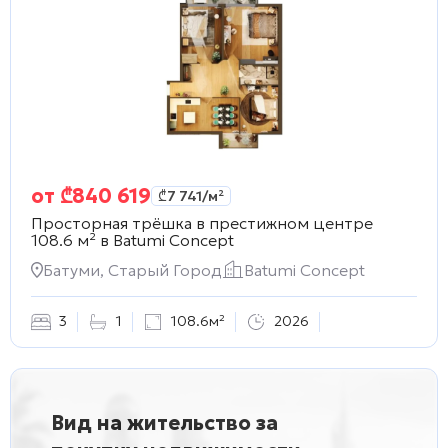
от
₾
840 619
₾
7 741
/м²
Просторная трёшка в престижном центре
108.6 м² в
Batumi Concept
Батуми, Старый Город
Batumi Concept
3
1
108.6м²
2026
Вид на жительство за