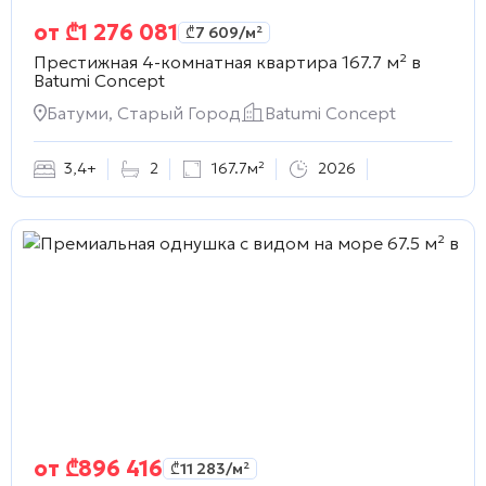
от
₾
1 276 081
₾
7 609
/м²
Престижная 4-комнатная квартира 167.7 м² в
Batumi Concept
Батуми, Старый Город
Batumi Concept
3
,
4+
2
167.7м²
2026
от
₾
896 416
₾
11 283
/м²