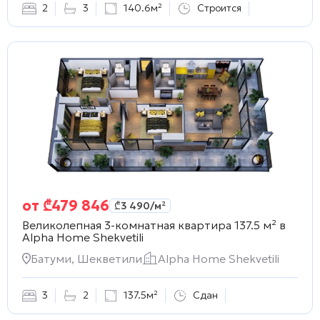
2
3
140.6м²
Строится
от
₾
479 846
₾
3 490
/м²
Великолепная 3-комнатная квартира 137.5 м² в
Alpha Home Shekvetili
Батуми, Шекветили
Alpha Home Shekvetili
3
2
137.5м²
Сдан