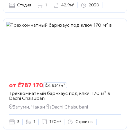
Студия
1
42.9м²
2030
от
₾
787 170
₾
4 631
/м²
Трехкомнатный барнхаус под ключ 170 м² в
Dachi Chaisubani
Батуми, Чакви
Dachi Chaisubani
3
1
170м²
Строится