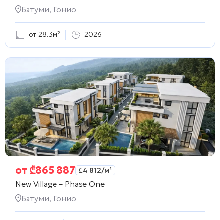
Батуми, Гонио
от 28.3м²
2026
от
₾
865 887
₾
4 812
/м²
New Village – Phase One
Батуми, Гонио