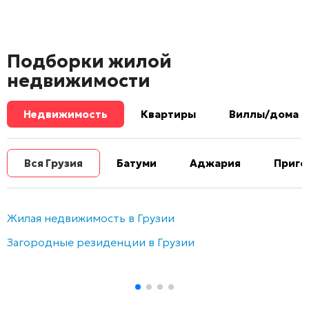
Подборки жилой
недвижимости
Недвижимость
Квартиры
Виллы/дома
Вся Грузия
Батуми
Аджария
Приго
Жилая недвижимость в Грузии
Загородные резиденции в Грузии