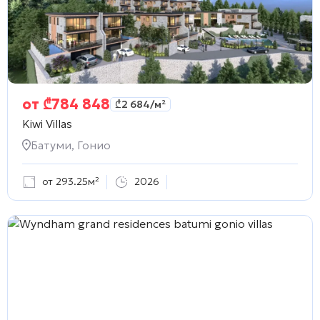
от
₾
784 848
₾
2 684
/м²
Kiwi Villas
Батуми, Гонио
от 293.25м²
2026