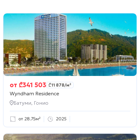
от
₾
341 503
₾
11 878
/м²
Wyndham Residence
Батуми, Гонио
от 28.75м²
2025