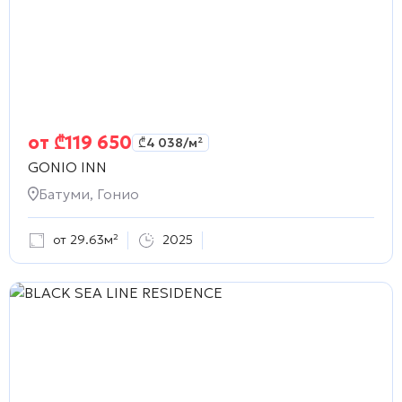
от
₾
119 650
₾
4 038
/м²
GONIO INN
Батуми, Гонио
от 29.63м²
2025