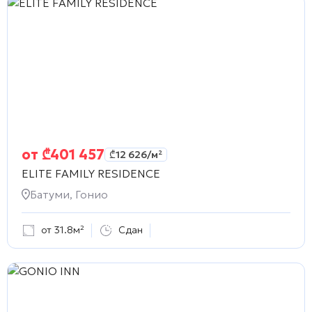
от
₾
401 457
₾
12 626
/м²
ELITE FAMILY RESIDENCE
Батуми, Гонио
от 31.8м²
Сдан