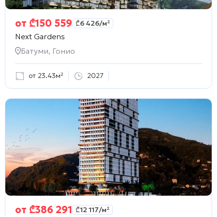
от
₾
150 559
₾
6 426
/м²
Next Gardens
Батуми, Гонио
от 23.43м²
2027
от
₾
386 291
₾
12 117
/м²