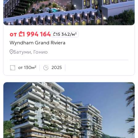
от
₾
1 994 164
₾
15 342
/м²
Wyndham Grand Riviera
Батуми, Гонио
от 130м²
2025