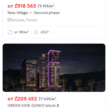
от
₾
918 365
₾
5 103
/м²
New Village — Second phase
Батуми, Гонио
от 180м²
2027
от
₾
209 492
₾
7 405
/м²
GREEN SIDE GONIO block B