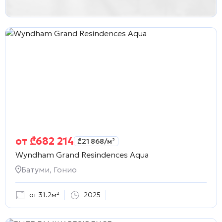
от
₾
682 214
₾
21 868
/м²
Wyndham Grand Resindences Aqua
Батуми, Гонио
от 31.2м²
2025