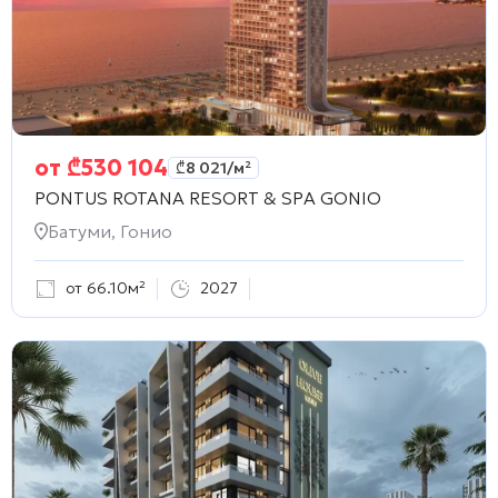
от
₾
530 104
₾
8 021
/м²
PONTUS ROTANA RESORT & SPA GONIO
Батуми, Гонио
от 66.10м²
2027