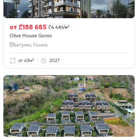
от
₾
188 685
₾
4 461
/м²
Olive House Gonio
Батуми, Гонио
от 43м²
2027