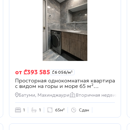
от
₾
393 585
₾
6 056
/м²
Просторная однокомнатная квартира
c видом на горы и море 65 м²
Вторичная недвижимость
жимость
Батуми, Махинджаури
Вторичная недвижимос
1
1
65м²
Сдан