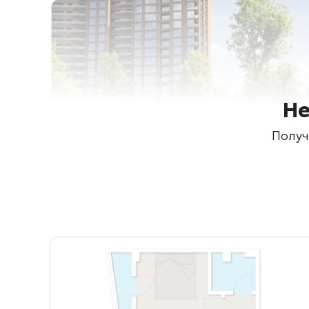
Не
Получ