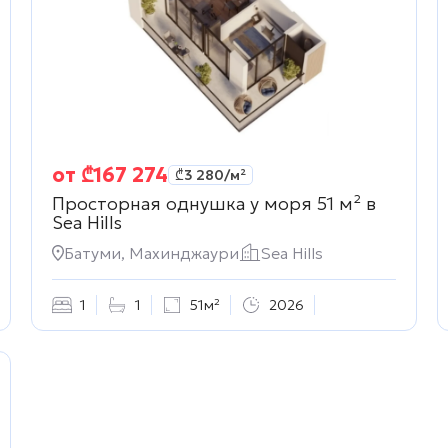
от
₾
167 274
₾
3 280
/м²
Просторная однушка у моря 51 м² в
Sea Hills
Батуми, Махинджаури
Sea Hills
1
1
51м²
2026