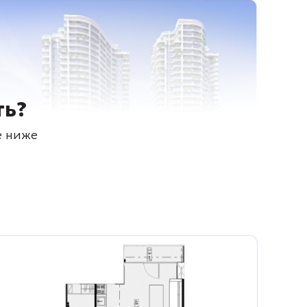
ть?
е ниже