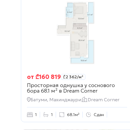
от
₾
160 819
₾
2 362
/м²
Просторная однушка у соснового
бора 68.1 м² в
Dream Corner
Батуми, Махинджаури
Dream Corner
1
1
68.1м²
Сдан