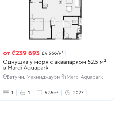
от
₾
239 693
₾
4 566
/м²
Однушка у моря с аквапарком 52.5 м²
в
Mardi Aquapark
Батуми, Махинджаури
Mardi Aquapark
1
1
52.5м²
2027