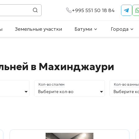
+995 551 50 18 84
ы
Земельные участки
Батуми
Города
альней в Махинджаури
Кол-во спален
Кол-во ванны
Выберите кол-во
Выберите к