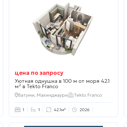
цена по запросу
Уютная однушка в 100 м от моря 42.1
м² в
Tekto Franco
Батуми, Махинджаури
Tekto Franco
1
1
42.1м²
2026