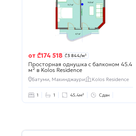
от
₾
174 518
₾
3 844
/м²
Просторная однушка с балконом 45.4
м² в
Kolos Residence
Батуми, Махинджаури
Kolos Residence
1
1
45.4м²
Сдан