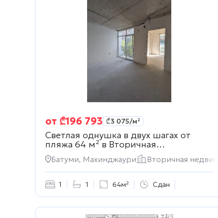
от
₾
196 793
₾
3 075
/м²
Светлая однушка в двух шагах от
пляжа 64 м² в
Вторичная
недвижимость
Батуми, Махинджаури
Вторичная недви
1
1
64м²
Сдан