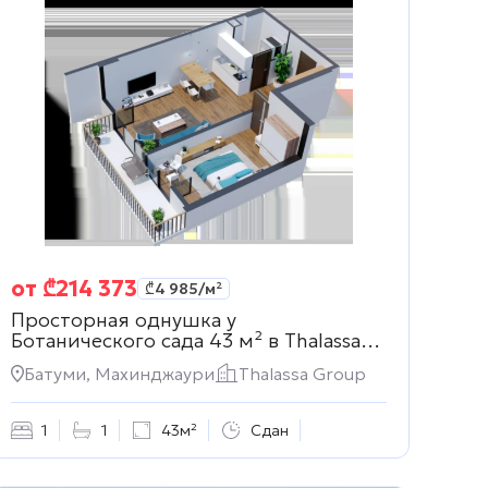
от
₾
214 373
₾
4 985
/м²
Просторная однушка у
Ботанического сада 43 м² в
Thalassa
Group
Батуми, Махинджаури
Thalassa Group
1
1
43м²
Сдан