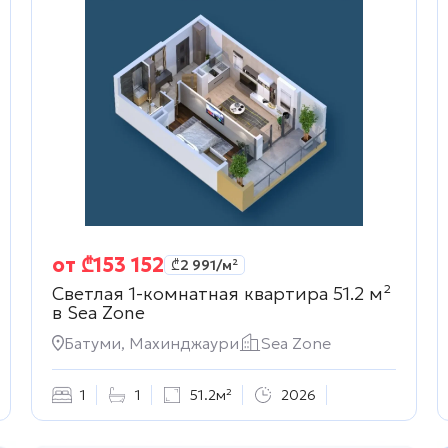
от
₾
153 152
₾
2 991
/м²
Светлая 1-комнатная квартира 51.2 м²
в
Sea Zone
Батуми, Махинджаури
Sea Zone
1
1
51.2м²
2026