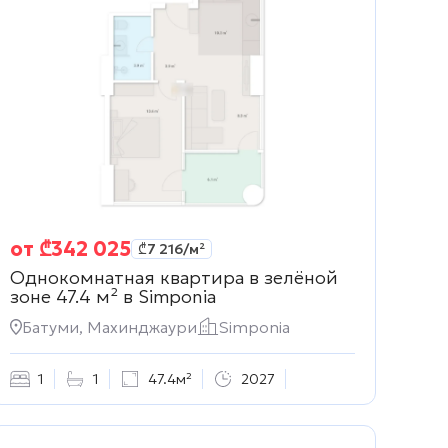
от
₾
342 025
₾
7 216
/м²
Однокомнатная квартира в зелёной
зоне 47.4 м² в
Simponia
ть
Батуми, Махинджаури
Simponia
1
1
47.4м²
2027