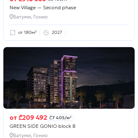
New Village — Second phase
Батуми, Гонио
от 180м²
2027
от
₾
209 492
₾
7 405
/м²
GREEN SIDE GONIO block B
Батуми, Гонио