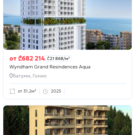
от
₾
682 214
₾
21 868
/м²
Wyndham Grand Resindences Aqua
Батуми, Гонио
от 31.2м²
2025