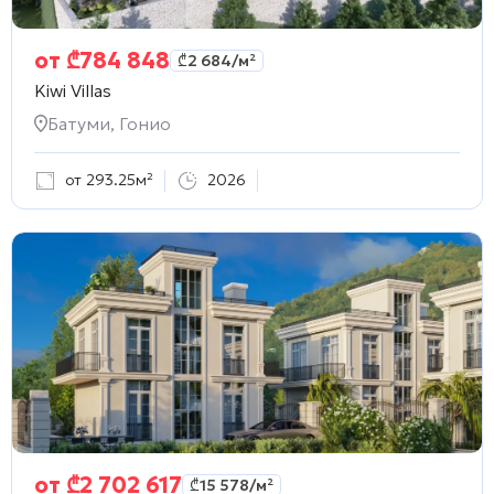
от
₾
784 848
₾
2 684
/м²
Kiwi Villas
Батуми, Гонио
от 293.25м²
2026
от
₾
2 702 617
₾
15 578
/м²