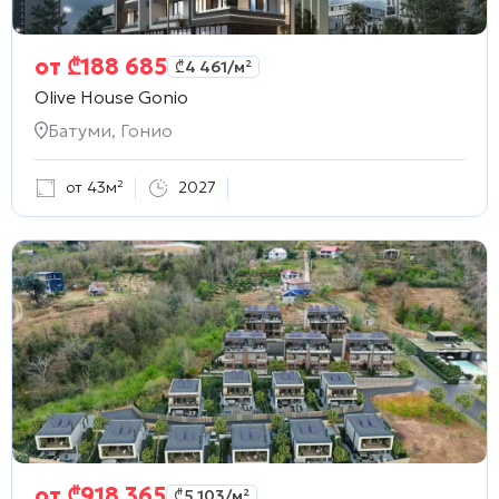
от
₾
188 685
₾
4 461
/м²
Olive House Gonio
Батуми, Гонио
от 43м²
2027
от
₾
918 365
₾
5 103
/м²