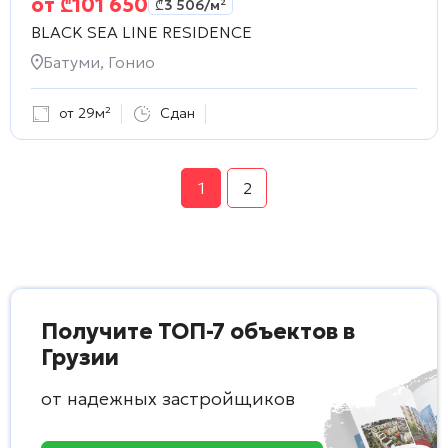
от
₾
101 650
₾
3 506
/м²
BLACK SEA LINE RESIDENCE
Батуми, Гонио
от 29м²
Сдан
1
2
Получите ТОП-7 объектов в
Грузии
от надежных застройщиков