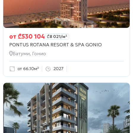
от
₾
530 104
₾
8 021
/м²
PONTUS ROTANA RESORT & SPA GONIO
Батуми, Гонио
от 66.10м²
2027