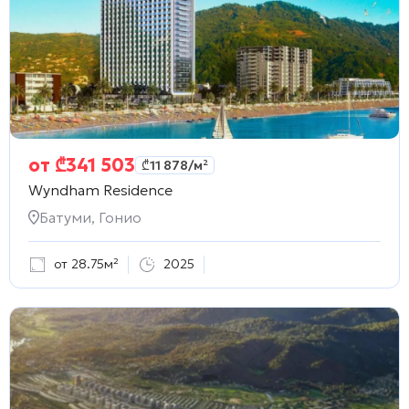
от
₾
341 503
₾
11 878
/м²
Wyndham Residence
Батуми, Гонио
от 28.75м²
2025