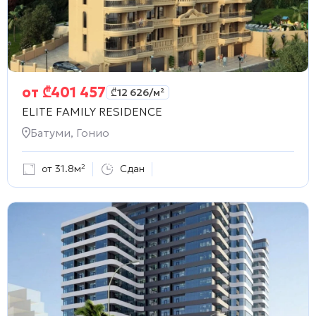
от
₾
401 457
₾
12 626
/м²
ELITE FAMILY RESIDENCE
Батуми, Гонио
от 31.8м²
Сдан