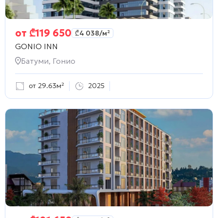
от
₾
119 650
₾
4 038
/м²
GONIO INN
Батуми, Гонио
от 29.63м²
2025