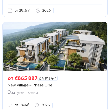
от 28.3м²
2026
от
₾
865 887
₾
4 812
/м²
New Village – Phase One
Батуми, Гонио
от 180м²
2026