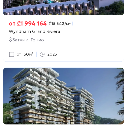
от
₾
1 994 164
₾
15 342
/м²
Wyndham Grand Riviera
Батуми, Гонио
от 130м²
2025