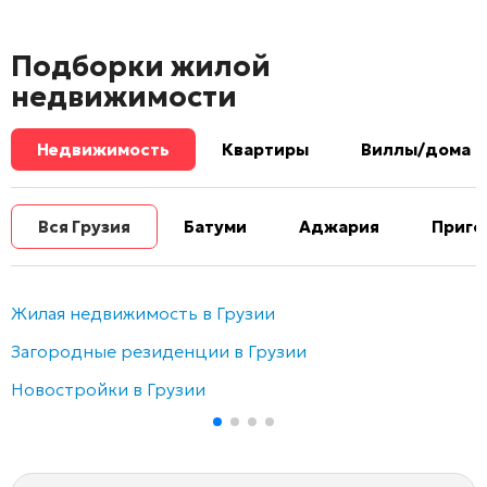
Подборки жилой
недвижимости
Недвижимость
Квартиры
Виллы/дома
Вся Грузия
Батуми
Аджария
Приго
Жилая недвижимость в Грузии
Загородные резиденции в Грузии
Новостройки в Грузии