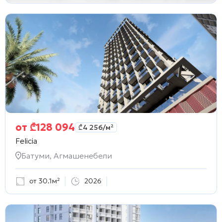
от
₾
128 094
₾
4 256
/м²
Felicia
Батуми, Агмашенебели
от 30.1м²
2026