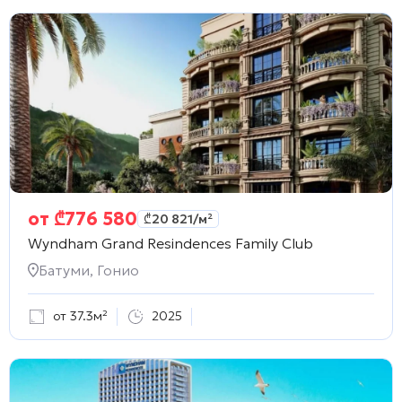
от
₾
776 580
₾
20 821
/м²
Wyndham Grand Resindences Family Club
Батуми, Гонио
от 37.3м²
2025