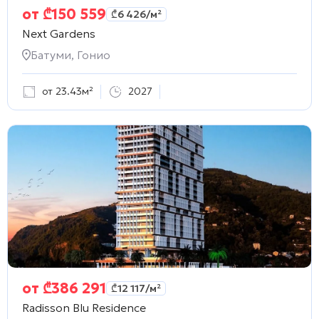
от
₾
150 559
₾
6 426
/м²
Next Gardens
Батуми, Гонио
от 23.43м²
2027
от
₾
386 291
₾
12 117
/м²
Radisson Blu Residence