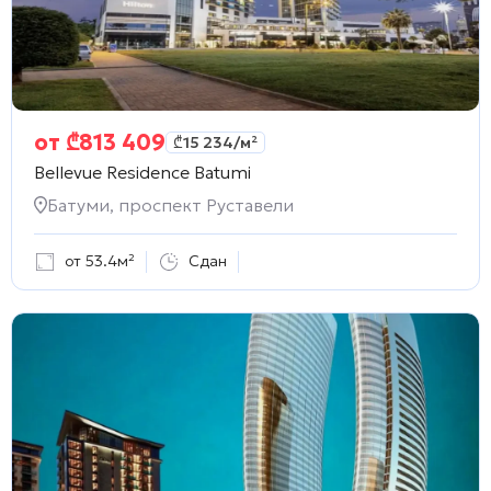
от
₾
813 409
₾
15 234
/м²
Bellevue Residence Batumi
Батуми, проспект Руставели
от 53.4м²
Сдан