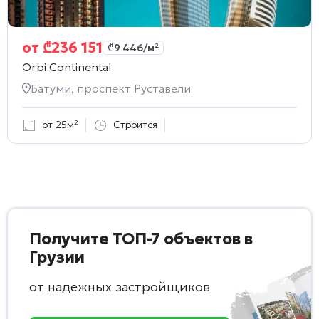
от
₾
236 151
₾
9 446
/м²
Orbi Continental
Батуми, проспект Руставели
от 25м²
Строится
Получите ТОП-7 объектов в
Грузии
от надежных застройщиков