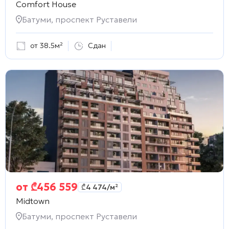
Comfort House
Батуми, проспект Руставели
от 38.5м²
Сдан
от
₾
456 559
₾
4 474
/м²
Midtown
Батуми, проспект Руставели