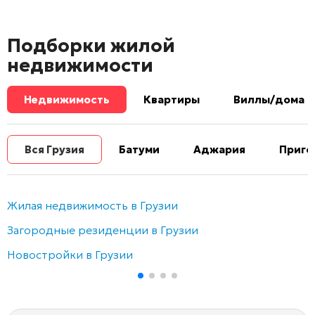
Подборки жилой
недвижимости
Недвижимость
Квартиры
Виллы/дома
Вся Грузия
Батуми
Аджария
Приго
Жилая недвижимость в Грузии
Загородные резиденции в Грузии
Новостройки в Грузии