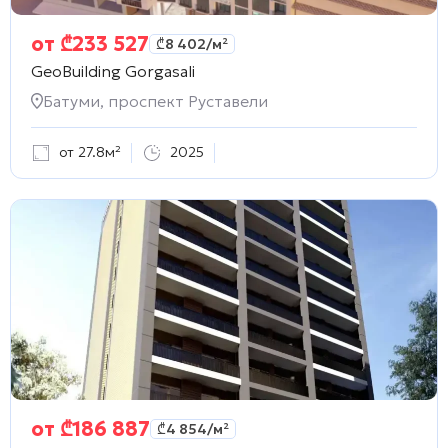
от
₾
233 527
₾
8 402
/м²
GeoBuilding Gorgasali
Батуми, проспект Руставели
от 27.8м²
2025
от
₾
186 887
₾
4 854
/м²