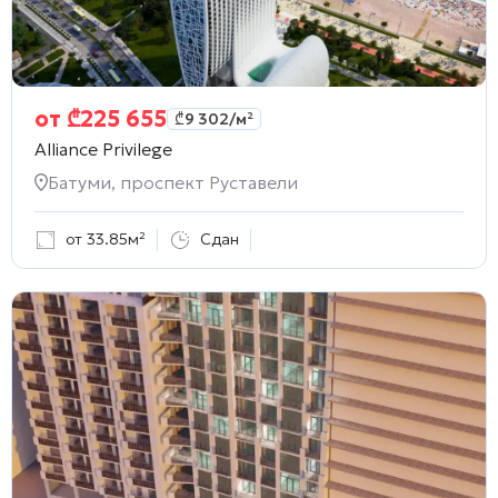
от
₾
225 655
₾
9 302
/м²
Alliance Privilege
Батуми, проспект Руставели
от 33.85м²
Сдан