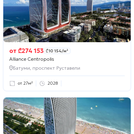
от
₾
274 153
₾
10 154
/м²
Alliance Centropolis
Батуми, проспект Руставели
от 27м²
2028