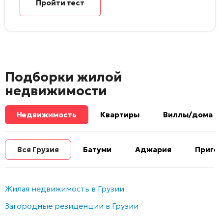
Пройти тест
Подборки жилой
недвижимости
Недвижимость
Квартиры
Виллы/дома
Вся Грузия
Батуми
Аджария
Приго
Жилая недвижимость в Грузии
Загородные резиденции в Грузии