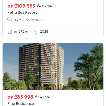
от
₾
109 553
₾
4 028
/м²
Petra Sea Resort
Батуми, Кобулети
от 27.2м²
2028
от
₾
85 998
₾
2 493
/м²
Pine Residence