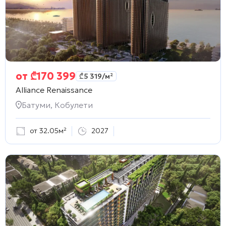
от
₾
170 399
₾
5 319
/м²
Alliance Renaissance
Батуми, Кобулети
от 32.05м²
2027