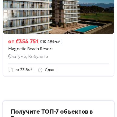
от
₾
354 751
₾
10 496
/м²
Magnetic Beach Resort
Батуми, Кобулети
от 33.8м²
Сдан
Получите ТОП-7 объектов в