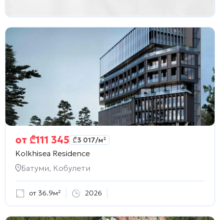
от
₾
111 345
₾
3 017
/м²
Kolkhisea Residence
Батуми, Кобулети
от 36.9м²
2026