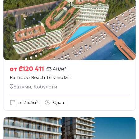
от
₾
120 411
₾
3 411
/м²
Bamboo Beach Tsikhisdziri
Батуми, Кобулети
от 35.3м²
Сдан