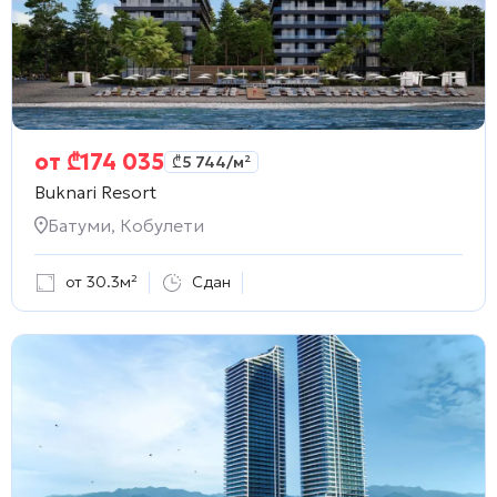
от
₾
174 035
₾
5 744
/м²
Buknari Resort
Батуми, Кобулети
от 30.3м²
Сдан