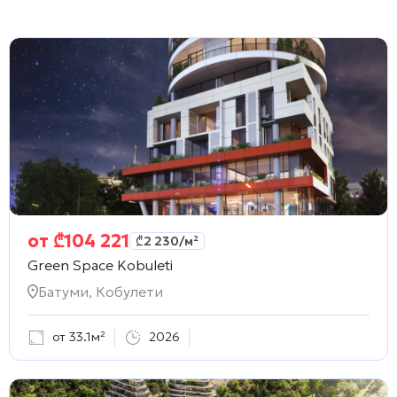
от
₾
104 221
₾
2 230
/м²
Green Space Kobuleti
Батуми, Кобулети
от 33.1м²
2026