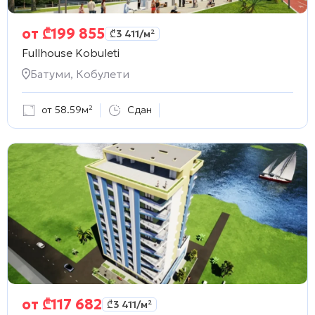
от
₾
199 855
₾
3 411
/м²
Fullhouse Kobuleti
Батуми, Кобулети
от 58.59м²
Сдан
от
₾
117 682
₾
3 411
/м²