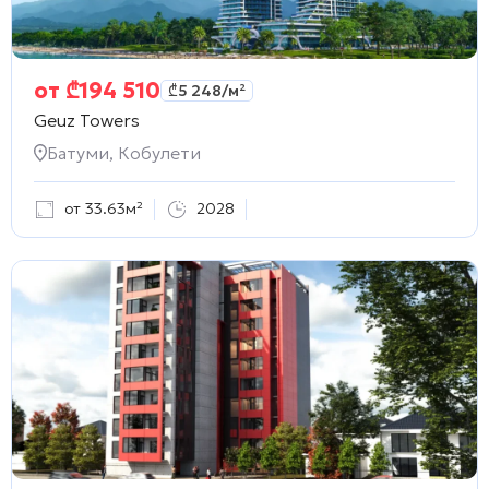
от
₾
194 510
₾
5 248
/м²
Geuz Towers
Батуми, Кобулети
от 33.63м²
2028