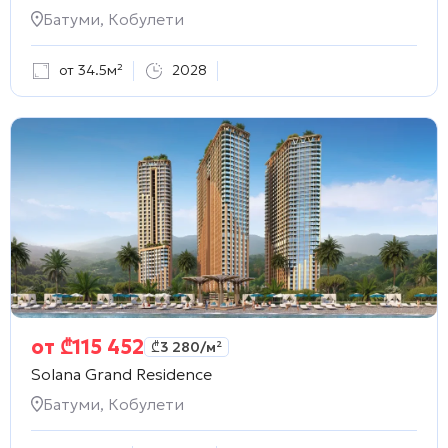
Батуми, Кобулети
от 34.5м²
2028
от
₾
115 452
₾
3 280
/м²
Solana Grand Residence
Батуми, Кобулети