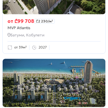
от
₾
99 708
₾
2 230
/м²
MVP Atlantis
Батуми, Кобулети
от 39м²
2027