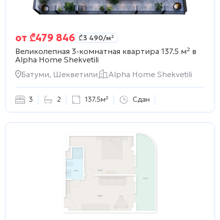
от
₾
479 846
₾
3 490
/м²
Великолепная 3-комнатная квартира 137.5 м² в
Alpha Home Shekvetili
Батуми, Шекветили
Alpha Home Shekvetili
3
2
137.5м²
Сдан