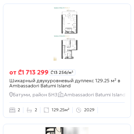
от
₾
1 713 299
₾
13 256
/м²
Шикарный двухуровневый дуплекс 129.25 м² в
Ambassadori Batumi Island
Батуми, район БНЗ
Ambassadori Batumi Island
2
2
129.25м²
2029