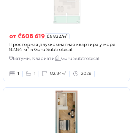
от
₾
608 619
₾
6 822
/м²
Просторная двухкомнатная квартира у моря
82.84 м² в
Guru Subtrobical
Батуми, Квариати
Guru Subtrobical
1
1
82.84м²
2028