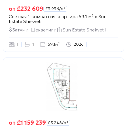
от
₾
232 609
₾
3 936
/м²
Светлая 1-комнатная квартира 59.1 м² в
Sun
Estate Shekvetili
Батуми, Шекветили
Sun Estate Shekvetili
1
1
59.1м²
2026
от
₾
1 159 239
₾
5 248
/м²