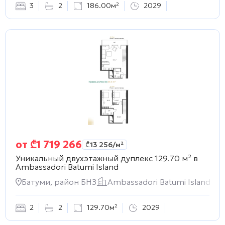
3
2
186.00м²
2029
от
₾
1 719 266
₾
13 256
/м²
Уникальный двухэтажный дуплекс 129.70 м² в
Ambassadori Batumi Island
Батуми, район БНЗ
Ambassadori Batumi Island
2
2
129.70м²
2029