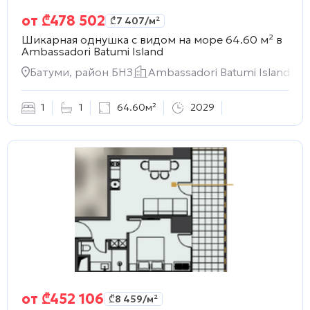
от
₾
478 502
₾
7 407
/м²
Шикарная однушка с видом на море 64.60 м² в
Ambassadori Batumi Island
Батуми, район БНЗ
Ambassadori Batumi Island
1
1
64.60м²
2029
от
₾
452 106
₾
8 459
/м²