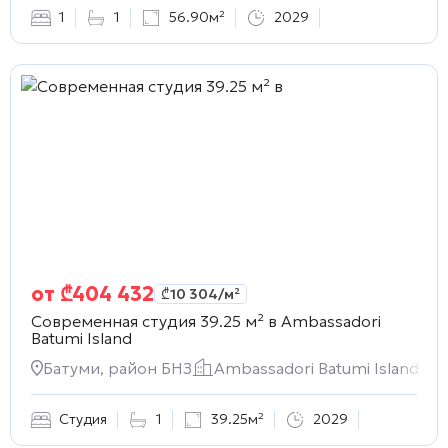
1
1
56.90м²
2029
от
₾
404 432
₾
10 304
/м²
Современная студия 39.25 м² в
Ambassadori
Batumi Island
Батуми, район БНЗ
Ambassadori Batumi Island
Студия
1
39.25м²
2029