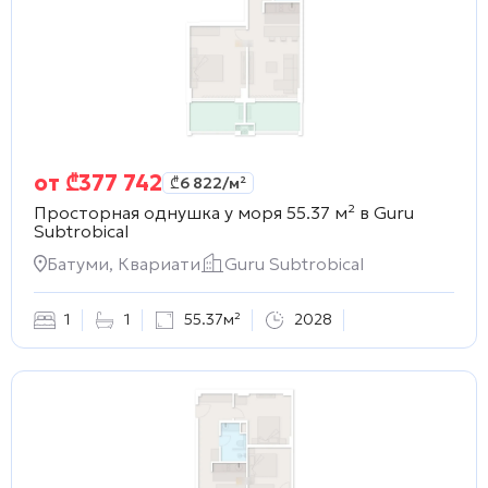
от
₾
377 742
₾
6 822
/м²
Просторная однушка у моря 55.37 м² в
Guru
Subtrobical
Батуми, Квариати
Guru Subtrobical
1
1
55.37м²
2028