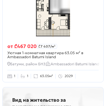
от
₾
467 020
₾
7 407
/м²
Уютная 1-комнатная квартира 63.05 м² в
Ambassadori Batumi Island
Батуми, район БНЗ
Ambassadori Batumi Island
1
1
63.05м²
2029
Вид на жительство за