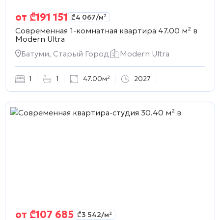
от
₾
191 151
₾
4 067
/м²
Современная 1-комнатная квартира 47.00 м² в
Modern Ultra
Батуми, Старый Город
Modern Ultra
1
1
47.00м²
2027
от
₾
107 685
₾
3 542
/м²