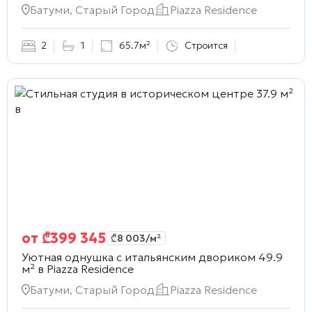
Батуми, Старый Город
Piazza Residence
2
1
65.7м²
Строится
от
₾
399 345
₾
8 003
/м²
Уютная однушка с итальянским двориком 49.9
м² в
Piazza Residence
Батуми, Старый Город
Piazza Residence