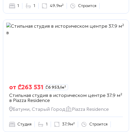
1
1
49.9м²
Строится
от
₾
263 531
₾
6 953
/м²
Стильная студия в историческом центре 37.9 м²
в
Piazza Residence
Батуми, Старый Город
Piazza Residence
Студия
1
37.9м²
Строится