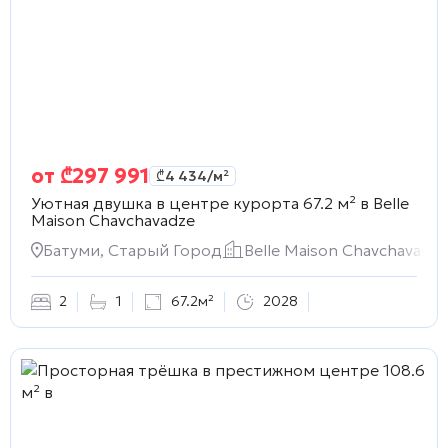
от
₾
297 991
₾
4 434
/м²
Уютная двушка в центре курорта 67.2 м² в
Belle
Maison Chavchavadze
Батуми, Старый Город
Belle Maison Chavchavadze
2
1
67.2м²
2028