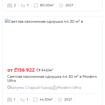
2
1
80.00м²
2027
от
₾
156 922
₾
3 542
/м²
Светлая лаконичная однушка 44.30 м² в
Modern
Ultra
Батуми, Старый Город
Modern Ultra
1
1
44.30м²
2027