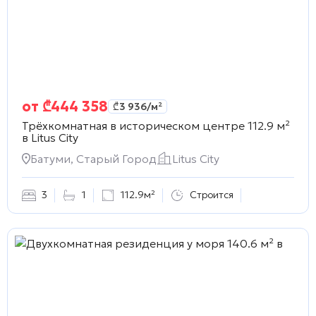
от
₾
444 358
₾
3 936
/м²
Трёхкомнатная в историческом центре 112.9 м²
в
Litus City
Батуми, Старый Город
Litus City
3
1
112.9м²
Строится