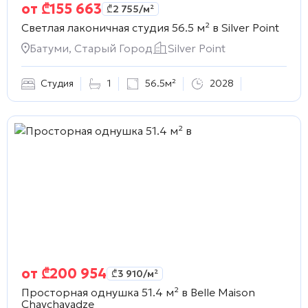
от
₾
155 663
₾
2 755
/м²
Светлая лаконичная студия 56.5 м² в
Silver Point
Батуми, Старый Город
Silver Point
Студия
1
56.5м²
2028
от
₾
200 954
₾
3 910
/м²
Просторная однушка 51.4 м² в
Belle Maison
Chavchavadze