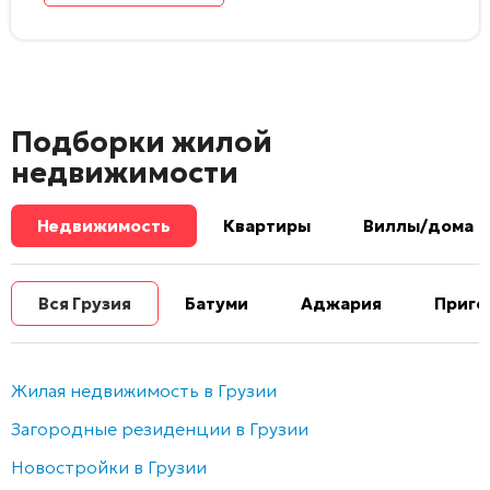
Подборки жилой
недвижимости
Недвижимость
Квартиры
Виллы/дома
Вся Грузия
Батуми
Аджария
Приго
Жилая недвижимость в Грузии
Загородные резиденции в Грузии
Новостройки в Грузии