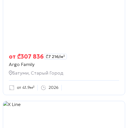
от
₾
307 836
₾
7 216
/м²
Argo Family
Батуми, Старый Город
от 41.9м²
2026