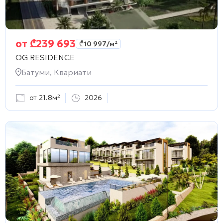
от
₾
239 693
₾
10 997
/м²
OG RESIDENCE
Батуми, Квариати
от 21.8м²
2026