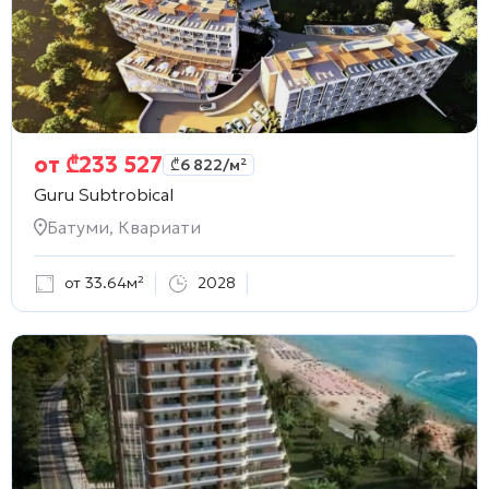
от
₾
233 527
₾
6 822
/м²
Guru Subtrobical
Батуми, Квариати
от 33.64м²
2028