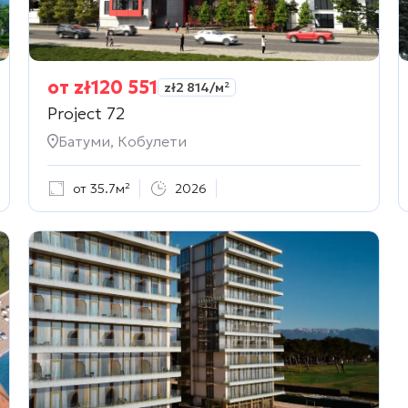
от
zł
120 551
zł
2 814
/м²
Project 72
Батуми, Кобулети
от 35.7м²
2026