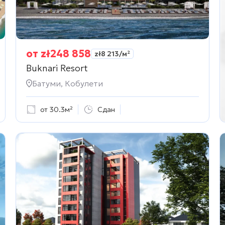
от
zł
248 858
zł
8 213
/м²
Buknari Resort
Батуми, Кобулети
от 30.3м²
Сдан