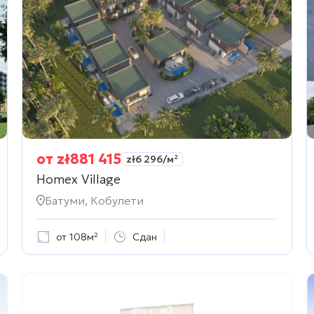
от
zł
881 415
zł
6 296
/м²
Homex Village
Батуми, Кобулети
от 108м²
Сдан