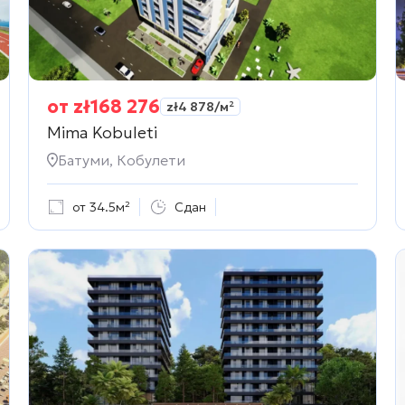
от
zł
168 276
zł
4 878
/м²
Mima Kobuleti
Батуми, Кобулети
от 34.5м²
Сдан