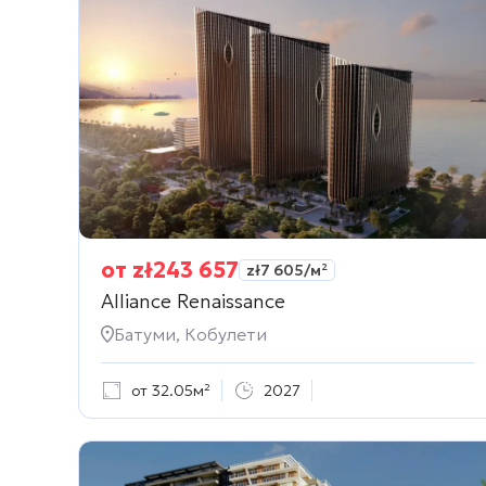
от
zł
243 657
zł
7 605
/м²
Alliance Renaissance
Батуми, Кобулети
от 32.05м²
2027