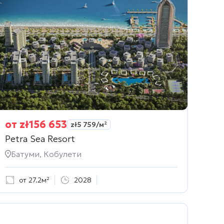
от
zł
156 653
zł
5 759
/м²
Petra Sea Resort
Батуми, Кобулети
от 27.2м²
2028