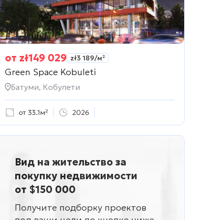
от
zł
149 029
zł
3 189
/м²
Green Space Kobuleti
Батуми, Кобулети
от 33.1м²
2026
Вид на жительство за
покупку недвижимости
от $150 000
Получите подборку проектов
под ваши цели по кнопке ниже