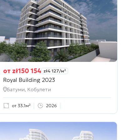
от
zł
150 154
zł
4 127
/м²
Royal Building 2023
Батуми, Кобулети
от 33.1м²
2026