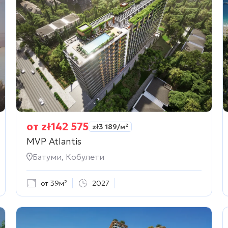
от
zł
142 575
zł
3 189
/м²
MVP Atlantis
Батуми, Кобулети
от 39м²
2027