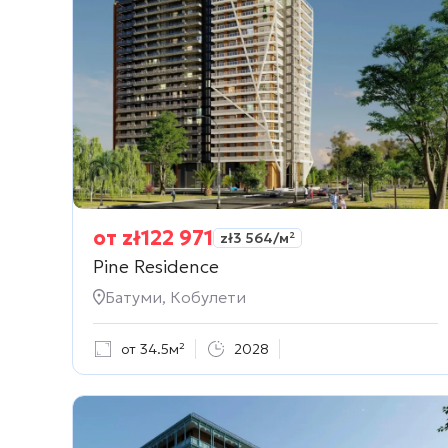
от
zł
122 971
zł
3 564
/м²
Pine Residence
Батуми, Кобулети
от 34.5м²
2028