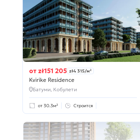
от
zł
151 205
zł
4 315
/м²
Kvirike Residence
Батуми, Кобулети
от 30.3м²
Строится