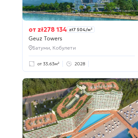
от
zł
278 134
zł
7 504
/м²
Geuz Towers
Батуми, Кобулети
от 33.63м²
2028