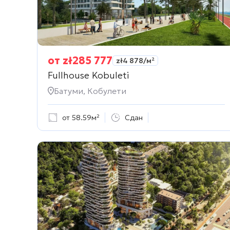
от
zł
285 777
zł
4 878
/м²
Fullhouse Kobuleti
Батуми, Кобулети
от 58.59м²
Сдан