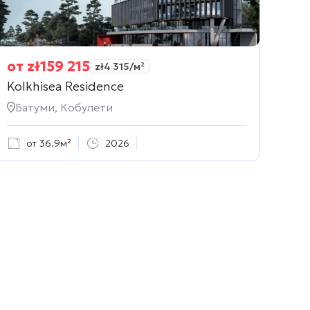
от
zł
159 215
zł
4 315
/м²
Kolkhisea Residence
Батуми, Кобулети
от 36.9м²
2026