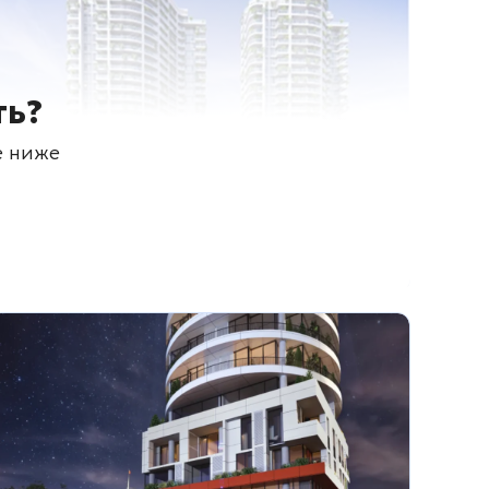
ть?
е ниже