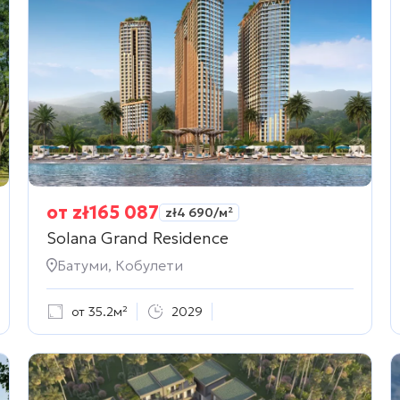
от
zł
165 087
zł
4 690
/м²
Solana Grand Residence
Батуми, Кобулети
от 35.2м²
2029