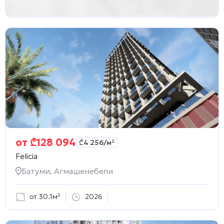
от
₾
128 094
₾
4 256
/м²
Felicia
Батуми, Агмашенебели
от 30.1м²
2026