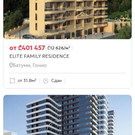
от
₾
401 457
₾
12 626
/м²
ELITE FAMILY RESIDENCE
Батуми, Гонио
от 31.8м²
Сдан