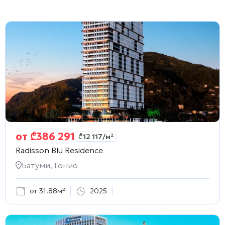
от
₾
386 291
₾
12 117
/м²
Radisson Blu Residence
Батуми, Гонио
от 31.88м²
2025