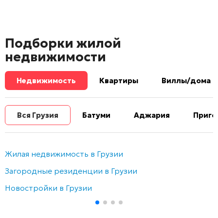
Подборки жилой
недвижимости
Недвижимость
Квартиры
Виллы/дома
Вся Грузия
Батуми
Аджария
Приго
Жилая недвижимость в Грузии
Загородные резиденции в Грузии
Новостройки в Грузии