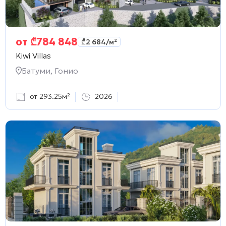
от
₾
784 848
₾
2 684
/м²
Kiwi Villas
Батуми, Гонио
от 293.25м²
2026