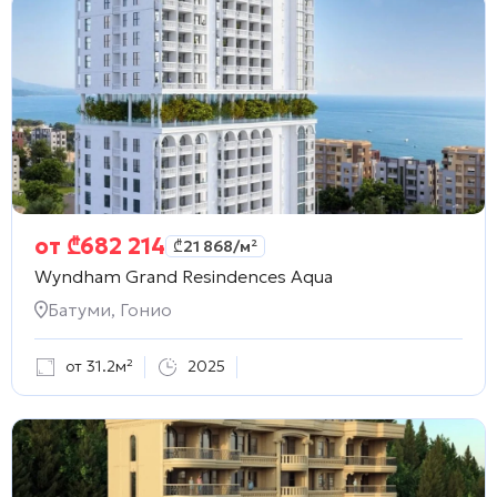
от
₾
682 214
₾
21 868
/м²
Wyndham Grand Resindences Aqua
Батуми, Гонио
от 31.2м²
2025