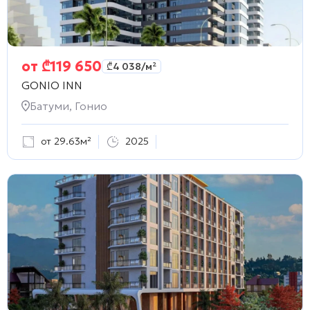
от
₾
119 650
₾
4 038
/м²
GONIO INN
Батуми, Гонио
от 29.63м²
2025