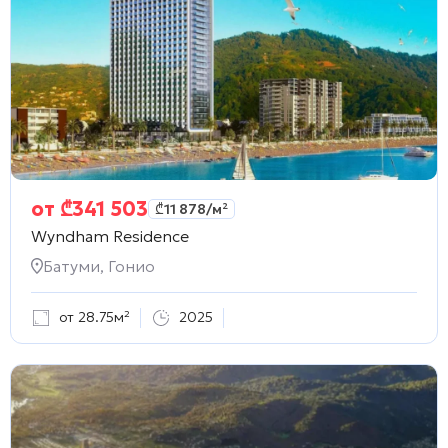
от
₾
341 503
₾
11 878
/м²
Wyndham Residence
Батуми, Гонио
от 28.75м²
2025