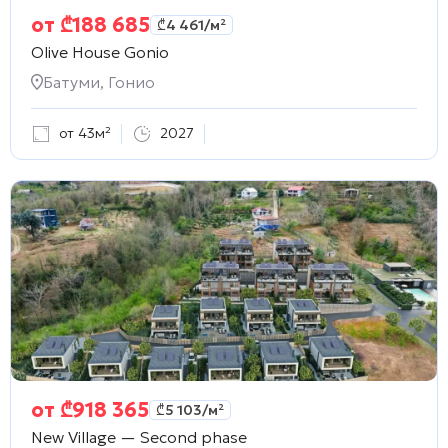
от
₾
188 685
₾
4 461
/м²
Olive House Gonio
Батуми, Гонио
от 43м²
2027
от
₾
918 365
₾
5 103
/м²
New Village — Second phase