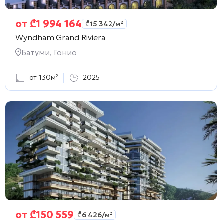
от
₾
1 994 164
₾
15 342
/м²
Wyndham Grand Riviera
Батуми, Гонио
от 130м²
2025
от
₾
150 559
₾
6 426
/м²