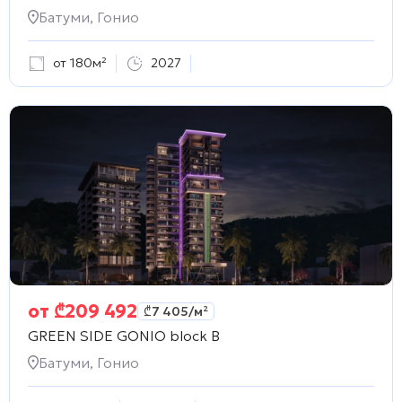
Батуми, Гонио
от 180м²
2027
от
₾
209 492
₾
7 405
/м²
GREEN SIDE GONIO block B
Батуми, Гонио