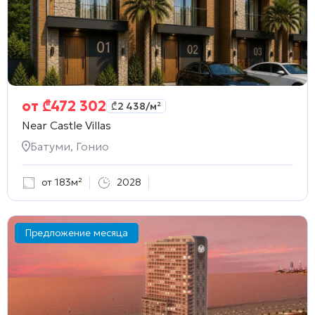
от
₾
472 302
₾
2 438
/м²
Near Castle Villas
Батуми, Гонио
от 183м²
2028
Предложение месяца