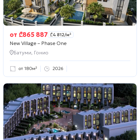
от
₾
865 887
₾
4 812
/м²
New Village – Phase One
Батуми, Гонио
от 180м²
2026