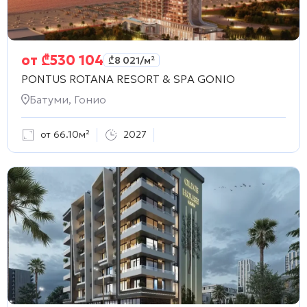
от
₾
530 104
₾
8 021
/м²
PONTUS ROTANA RESORT & SPA GONIO
Батуми, Гонио
от 66.10м²
2027