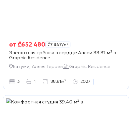
от
₾
652 480
₾
7 347
/м²
Элегантная трёшка в сердце Аллеи 88.81 м² в
Graphic Residence
Батуми, Аллея Героев
Graphic Residence
3
1
88.81м²
2027