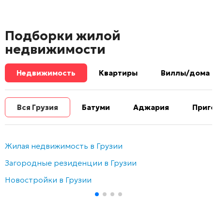
Подборки жилой
недвижимости
Недвижимость
Квартиры
Виллы/дома
Вся Грузия
Батуми
Аджария
Приго
Жилая недвижимость в Грузии
Загородные резиденции в Грузии
Новостройки в Грузии