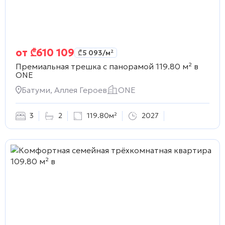
от
₾
610 109
₾
5 093
/м²
Премиальная трешка с панорамой 119.80 м² в
ONE
Батуми, Аллея Героев
ONE
3
2
119.80м²
2027