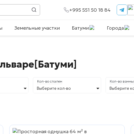
+995 551 50 18 84
ы
Земельные участки
Батуми
Города
льваре[Батуми]
Кол-во спален
Кол-во ванны
Выберите кол-во
Выберите к