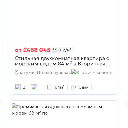
от
₾
488 045
₾
5 812
/м²
Стильная двухкомнатная квартира с
морским видом 84 м² в
Вторичная
недвижимость
жимость
Батуми, Новый Бульвар
Вторичная недвижимо
2
1
84м²
Сдан