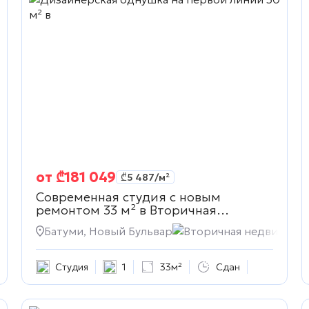
от
₾
181 049
₾
5 487
/м²
Современная студия с новым
ремонтом 33 м² в
Вторичная
недвижимость
жимость
Батуми, Новый Бульвар
Вторичная недвижимо
Студия
1
33м²
Сдан