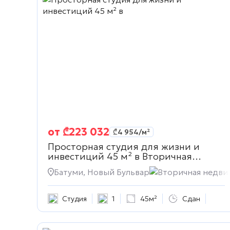
от
₾
223 032
₾
4 954
/м²
Просторная студия для жизни и
инвестиций 45 м² в
Вторичная
недвижимость
Батуми, Новый Бульвар
Вторичная недви
Студия
1
45м²
Сдан