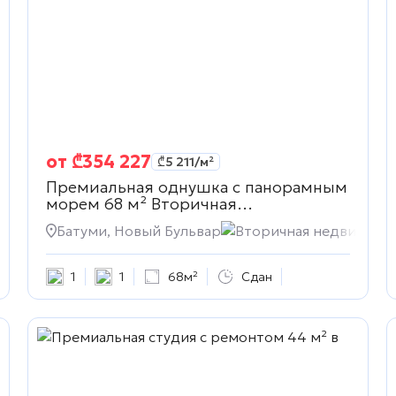
от
₾
354 227
₾
5 211
/м²
Премиальная однушка с панорамным
морем 68 м²
Вторичная
недвижимость
жимость
Батуми, Новый Бульвар
Вторичная недвижимо
1
1
68м²
Сдан