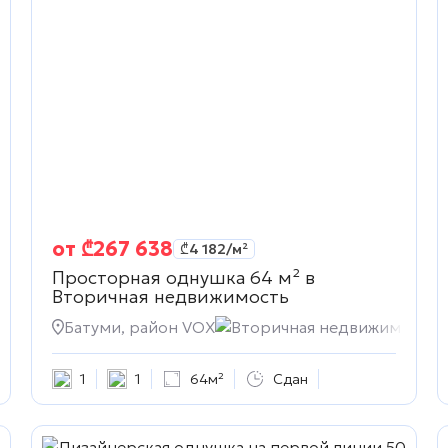
от
₾
267 638
₾
4 182
/м²
Просторная однушка 64 м² в
Вторичная недвижимость
sidence
Батуми, район VOX
Вторичная недвижимость
1
1
64м²
Сдан