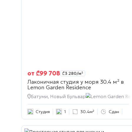
от
₾
99 708
₾
3 280
/м²
Лаконичная студия у моря 30.4 м² в
Lemon Garden Residence
Батуми, Новый Бульвар
Lemon Garden Re
Студия
1
30.4м²
Сдан