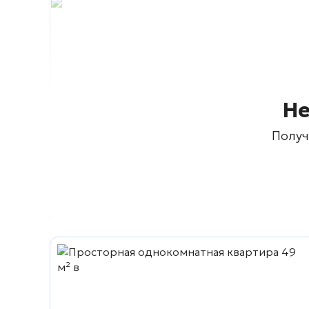
Не
Получ