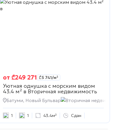
от
₾
249 271
₾
5 741
/м²
Уютная однушка с морским видом
43.4 м² в
Вторичная недвижимость
сть
Батуми, Новый Бульвар
Вторичная недвижимость
1
1
43.4м²
Сдан