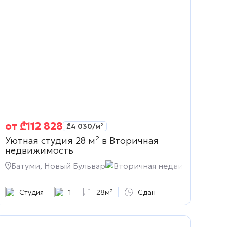
от
₾
112 828
₾
4 030
/м²
Уютная студия 28 м² в
Вторичная
недвижимость
Батуми, Новый Бульвар
Вторичная недвижимость
Студия
1
28м²
Сдан