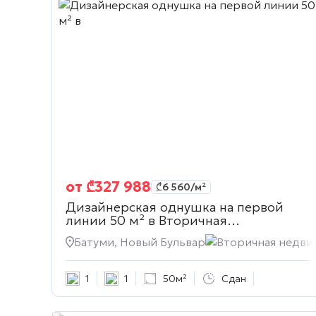
от
₾
327 988
₾
6 560
/м²
Дизайнерская однушка на первой
линии 50 м² в
Вторичная
недвижимость
Батуми, Новый Бульвар
Вторичная недви
1
1
50м²
Сдан