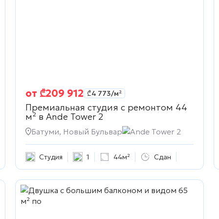
от
₾
209 912
₾
4 773
/м²
Премиальная студия с ремонтом 44
м² в
Ande Tower 2
жимость
Батуми, Новый Бульвар
Ande Tower 2
Студия
1
44м²
Сдан