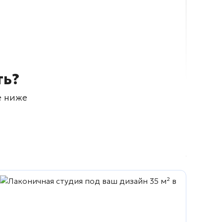
ть?
е ниже