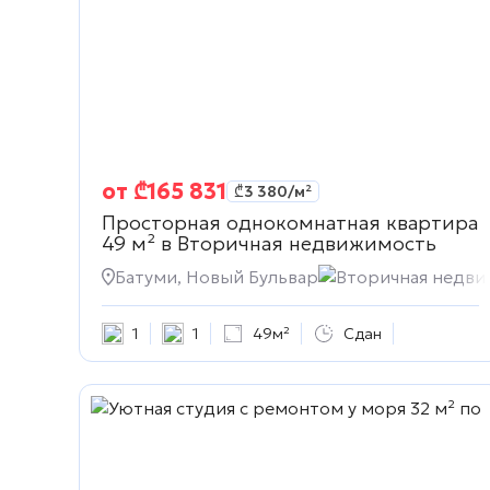
от
₾
165 831
₾
3 380
/м²
Просторная однокомнатная квартира
49 м² в
Вторичная недвижимость
Батуми, Новый Бульвар
Вторичная недви
1
1
49м²
Сдан