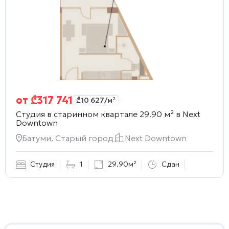
от
₾
317 741
₾
10 627
/м²
Студия в старинном квартале 29.90 м² в
Next
Downtown
Батуми, Старый город
Next Downtown
Студия
1
29.90м²
Сдан