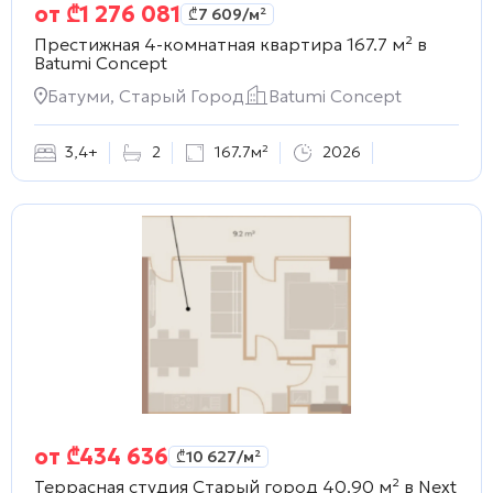
от
₾
1 276 081
₾
7 609
/м²
Престижная 4-комнатная квартира 167.7 м² в
Batumi Concept
Батуми, Старый Город
Batumi Concept
3
,
4+
2
167.7м²
2026
от
₾
434 636
₾
10 627
/м²
Террасная студия Старый город 40.90 м² в
Next