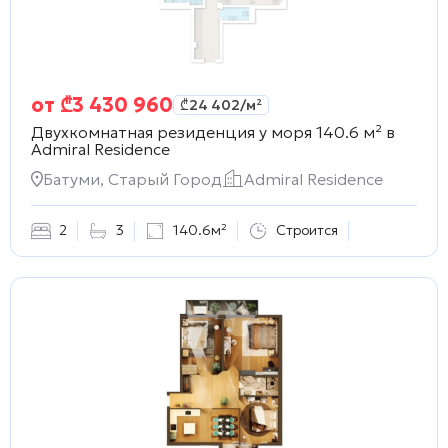
от
₾
3 430 960
₾
24 402
/м²
Двухкомнатная резиденция у моря 140.6 м² в
Admiral Residence
Батуми, Старый Город
Admiral Residence
2
3
140.6м²
Строится