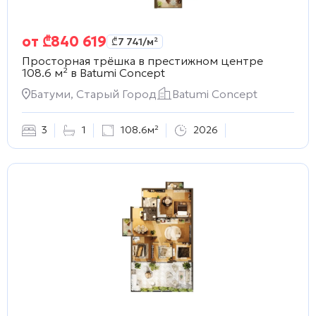
от
₾
840 619
₾
7 741
/м²
Просторная трёшка в престижном центре
108.6 м² в
Batumi Concept
Батуми, Старый Город
Batumi Concept
3
1
108.6м²
2026