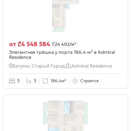
от
₾
4 548 584
₾
24 402
/м²
Элегантная трёшка у порта 186.4 м² в
Admiral
Residence
Батуми, Старый Город
Admiral Residence
3
3
186.4м²
Строится