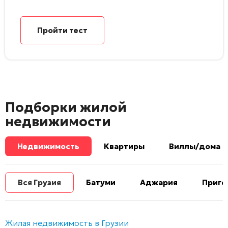
Пройти тест
Подборки жилой
недвижимости
Недвижимость
Квартиры
Виллы/дома
Вся Грузия
Батуми
Аджария
Приго
Жилая недвижимость в Грузии