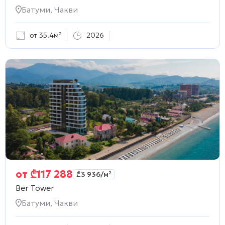
Батуми, Чакви
от 35.4м²
2026
от
₾
117 288
₾
3 936
/м²
Ber Tower
Батуми, Чакви