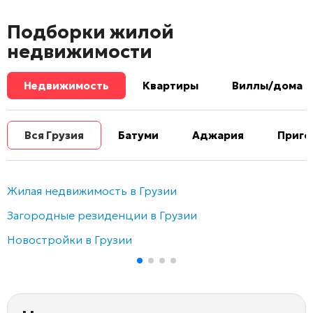
Подборки жилой
недвижимости
Недвижимость
Квартиры
Виллы/дома
Вся Грузия
Батуми
Аджария
Приго
Жилая недвижимость в Грузии
Загородные резиденции в Грузии
Новостройки в Грузии