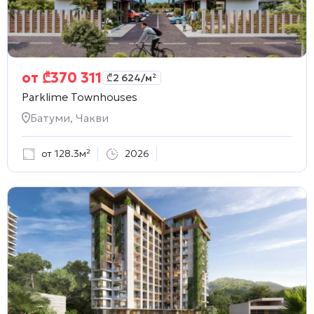
от
₾
370 311
₾
2 624
/м²
Parklime Townhouses
Батуми, Чакви
от 128.3м²
2026