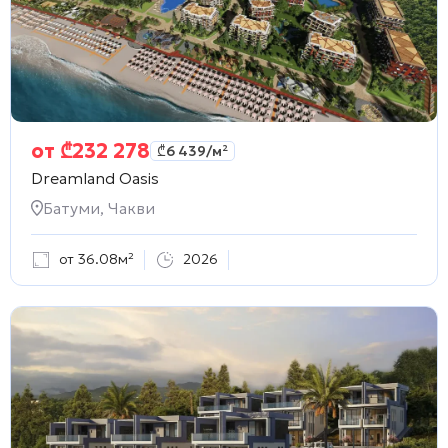
от
₾
232 278
₾
6 439
/м²
Dreamland Oasis
Батуми, Чакви
от 36.08м²
2026