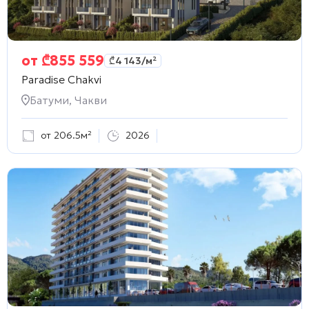
от
₾
855 559
₾
4 143
/м²
Paradise Chakvi
Батуми, Чакви
от 206.5м²
2026