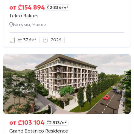
от
₾
154 894
₾
2 834
/м²
Tekto Rakurs
Батуми, Чакви
от 37.6м²
2026
от
₾
103 104
₾
2 913
/м²
Grand Botanico Residence