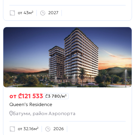
от 43м²
2027
от
₾
121 533
₾
3 780
/м²
Queen’s Residence
Батуми, район Аэропорта
от 32.16м²
2026