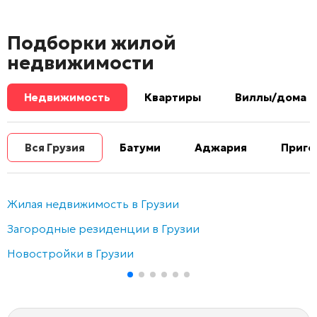
Подборки жилой
недвижимости
Недвижимость
Квартиры
Виллы/дома
Вся Грузия
Батуми
Аджария
Приго
Жилая недвижимость в Грузии
Загородные резиденции в Грузии
Новостройки в Грузии