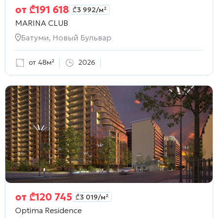
от
₾
191 618
₾
3 992
/м²
MARINA CLUB
Батуми, Новый Бульвар
от 48м²
2026
от
₾
120 745
₾
3 019
/м²
Optima Residence