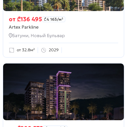
от
₾
136 495
₾
4 163
/м²
Artex Parkline
Батуми, Новый Бульвар
от 32.8м²
2029