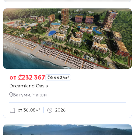
от
₾
232 367
₾
6 442
/м²
Dreamland Oasis
Батуми, Чакви
от 36.08м²
2026