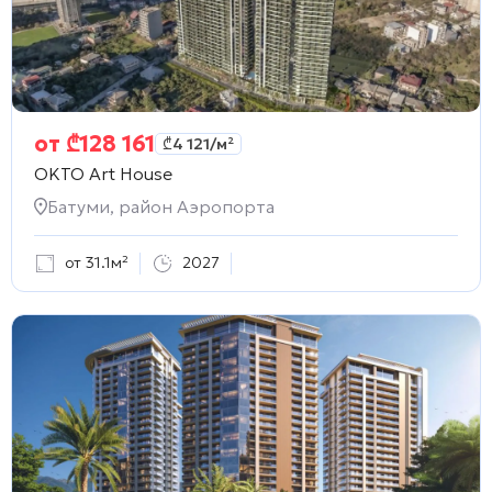
от
₾
128 161
₾
4 121
/м²
OKTO Art House
Батуми, район Аэропорта
от 31.1м²
2027