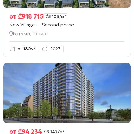
от
₾
918 715
₾
5 105
/м²
New Village — Second phase
Батуми, Гонио
от 180м²
2027
от
₾
94 234
₾
3 147
/м²