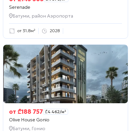
Serenade
Батуми, район Аэропорта
от 31.8м²
2028
от
₾
188 757
₾
4 462
/м²
Olive House Gonio
Батуми, Гонио