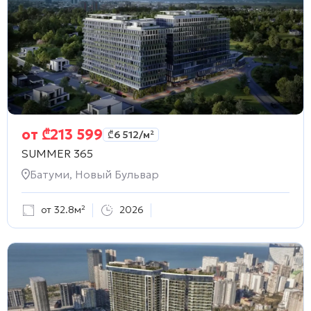
от
₾
213 599
₾
6 512
/м²
SUMMER 365
Батуми, Новый Бульвар
от 32.8м²
2026