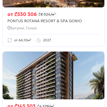
от
₾
530 306
₾
8 024
/м²
PONTUS ROTANA RESORT & SPA GONIO
Батуми, Гонио
от 66.10м²
2027
от
₾
145 503
₾
4 578
/м²