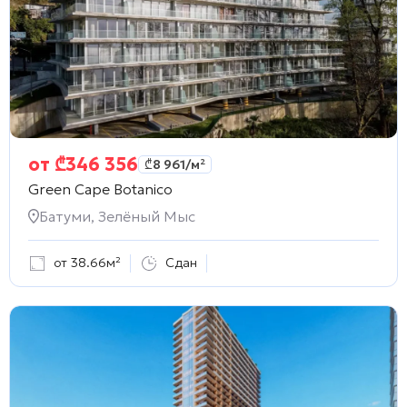
от
₾
346 356
₾
8 961
/м²
Green Cape Botanico
Батуми, Зелёный Мыс
от 38.66м²
Сдан