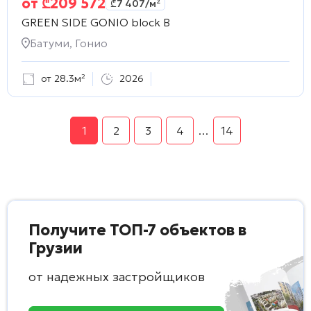
от
₾
209 572
₾
7 407
/м²
GREEN SIDE GONIO block B
Батуми, Гонио
от 28.3м²
2026
1
2
3
4
…
14
Получите ТОП-7 объектов в
Грузии
от надежных застройщиков