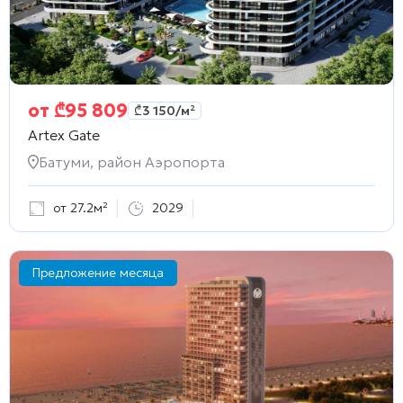
от
₾
95 809
₾
3 150
/м²
Artex Gate
Батуми, район Аэропорта
от 27.2м²
2029
Предложение месяца