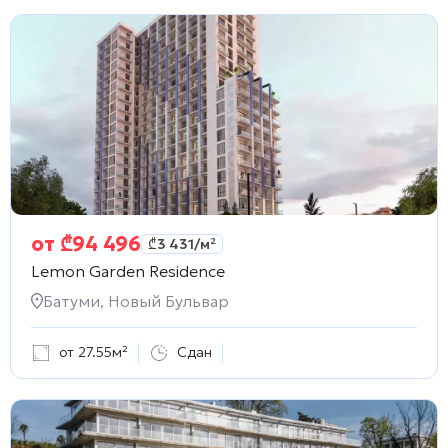
от
₾
94 496
₾
3 431
/м²
Lemon Garden Residence
Батуми, Новый Бульвар
от 27.55м²
Сдан