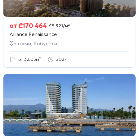
от
₾
170 464
₾
5 321
/м²
Alliance Renaissance
Батуми, Кобулети
от 32.05м²
2027