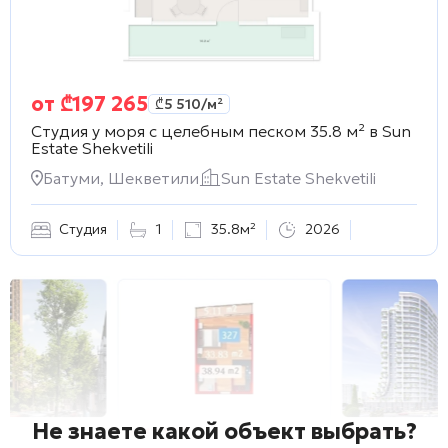
от
₾
197 265
₾
5 510
/м²
Студия у моря с целебным песком 35.8 м² в
Sun
Estate Shekvetili
Батуми, Шекветили
Sun Estate Shekvetili
Студия
1
35.8м²
2026
Не знаете какой объект выбрать?