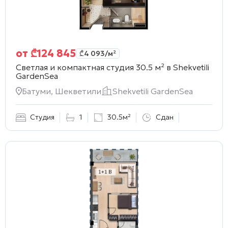
от
₾
124 845
₾
4 093
/м²
Светлая и компактная студия 30.5 м² в
Shekvetili
GardenSea
Батуми, Шекветили
Shekvetili GardenSea
Студия
1
30.5м²
Сдан