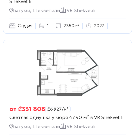
Shekvetili
Батуми, Шекветили
VR Shekvetili
Студия
1
27.50м²
2027
от
₾
331 808
₾
6 927
/м²
Светлая однушка у моря 47.90 м² в
VR Shekvetili
Батуми, Шекветили
VR Shekvetili