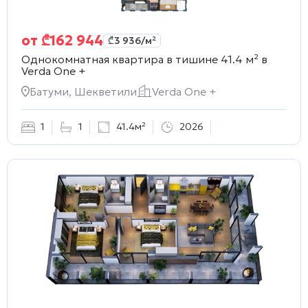
от
₾
162 944
₾
3 936
/м²
Однокомнатная квартира в тишине 41.4 м² в
Verda One +
Батуми, Шекветили
Verda One +
1
1
41.4м²
2026