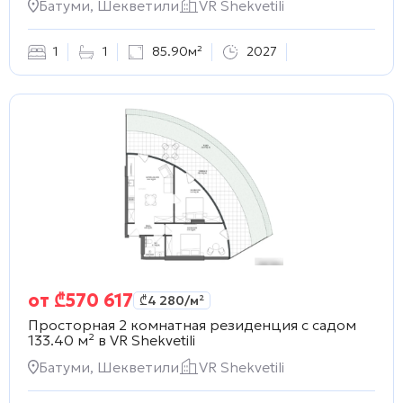
Батуми, Шекветили
VR Shekvetili
1
1
85.90м²
2027
от
₾
570 617
₾
4 280
/м²
Просторная 2 комнатная резиденция с садом
133.40 м² в
VR Shekvetili
Батуми, Шекветили
VR Shekvetili