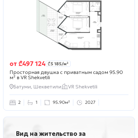
от
₾
497 124
₾
5 185
/м²
Просторная двушка с приватным садом 95.90
м² в
VR Shekvetili
Батуми, Шекветили
VR Shekvetili
2
1
95.90м²
2027
Вид на жительство за