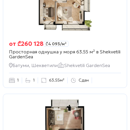
от
₾
260 128
₾
4 093
/м²
Просторная однушка у моря 63.55 м² в
Shekvetili
GardenSea
Батуми, Шекветили
Shekvetili GardenSea
1
1
63.55м²
Сдан