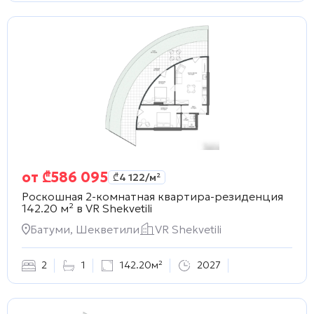
от
₾
586 095
₾
4 122
/м²
Роскошная 2-комнатная квартира-резиденция
142.20 м² в
VR Shekvetili
Батуми, Шекветили
VR Shekvetili
2
1
142.20м²
2027