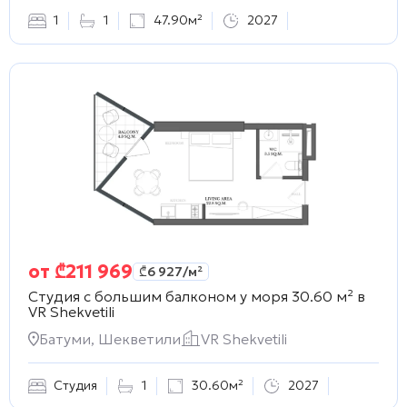
1
1
47.90м²
2027
от
₾
211 969
₾
6 927
/м²
Студия с большим балконом у моря 30.60 м² в
VR Shekvetili
Батуми, Шекветили
VR Shekvetili
Студия
1
30.60м²
2027