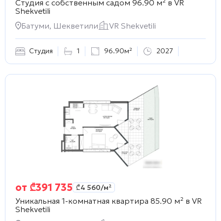
Студия с собственным садом 96.90 м² в
VR
Shekvetili
Батуми, Шекветили
VR Shekvetili
Студия
1
96.90м²
2027
от
₾
391 735
₾
4 560
/м²
Уникальная 1-комнатная квартира 85.90 м² в
VR
Shekvetili