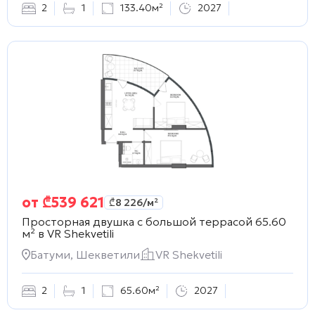
2
1
133.40м²
2027
от
₾
539 621
₾
8 226
/м²
Просторная двушка с большой террасой 65.60
м² в
VR Shekvetili
Батуми, Шекветили
VR Shekvetili
2
1
65.60м²
2027