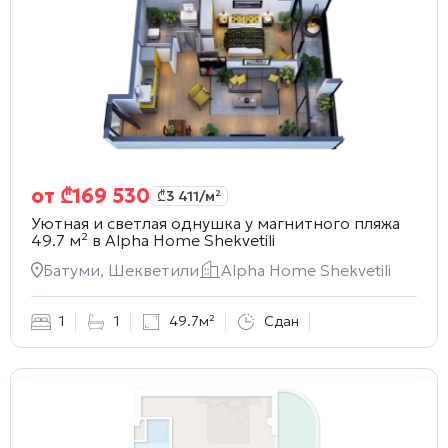
от
₾
169 530
₾
3 411
/м²
Уютная и светлая однушка у магнитного пляжа
49.7 м² в
Alpha Home Shekvetili
Батуми, Шекветили
Alpha Home Shekvetili
1
1
49.7м²
Сдан