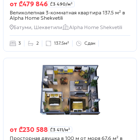
от
₾
479 846
₾
3 490
/м²
Великолепная 3-комнатная квартира 137.5 м² в
Alpha Home Shekvetili
Батуми, Шекветили
Alpha Home Shekvetili
3
2
137.5м²
Сдан
от
₾
230 588
₾
3 411
/м²
Просторная двушка в 100 м от моря 67.6 м² в