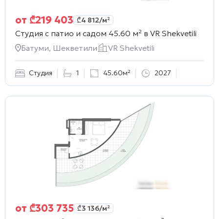
от
₾
219 403
₾
4 812
/м²
Студия с патио и садом 45.60 м² в
VR Shekvetili
Батуми, Шекветили
VR Shekvetili
Студия
1
45.60м²
2027
от
₾
303 735
₾
3 136
/м²