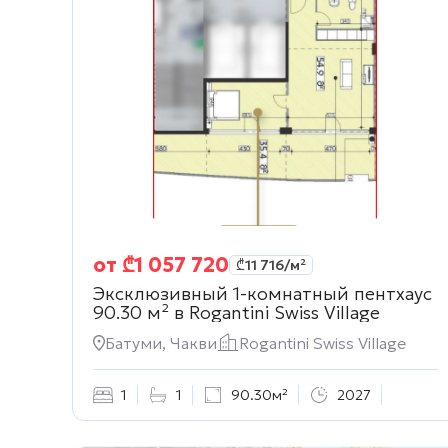
от
₾
1 057 720
₾
11 716
/м²
Эксклюзивный 1-комнатный пентхаус
90.30 м² в
Rogantini Swiss Village
Батуми, Чакви
Rogantini Swiss Village
1
1
90.30м²
2027