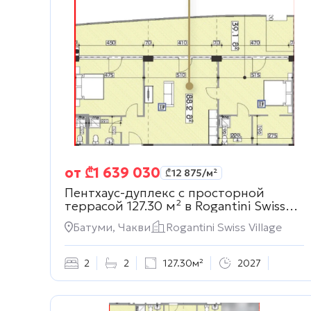
от
₾
1 639 030
₾
12 875
/м²
Пентхаус-дуплекс с просторной
террасой 127.30 м² в
Rogantini Swiss
Village
Батуми, Чакви
Rogantini Swiss Village
2
2
127.30м²
2027