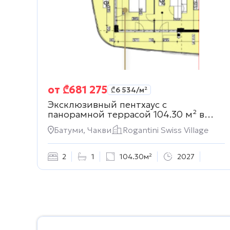
от
₾
681 275
₾
6 534
/м²
Эксклюзивный пентхаус с
панорамной террасой 104.30 м² в
Rogantini Swiss Village
Батуми, Чакви
Rogantini Swiss Village
2
1
104.30м²
2027