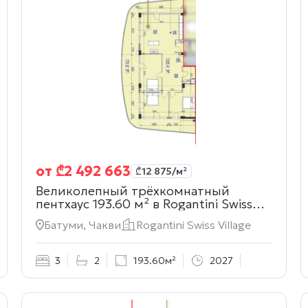
от
₾
2 492 663
₾
12 875
/м²
Великолепный трёхкомнатный
пентхаус 193.60 м² в
Rogantini Swiss
Village
Батуми, Чакви
Rogantini Swiss Village
3
2
193.60м²
2027