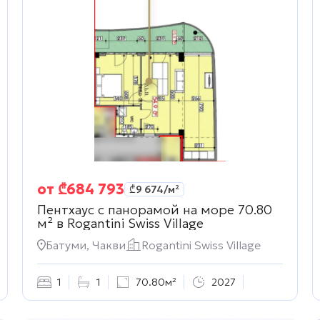
от
₾
684 793
₾
9 674
/м²
Пентхаус с панорамой на море 70.80
м² в
Rogantini Swiss Village
Батуми, Чакви
Rogantini Swiss Village
1
1
70.80м²
2027