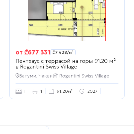
от
₾
677 331
₾
7 428
/м²
Пентхаус с террасой на горы 91.20 м²
в
Rogantini Swiss Village
Батуми, Чакви
Rogantini Swiss Village
1
1
91.20м²
2027