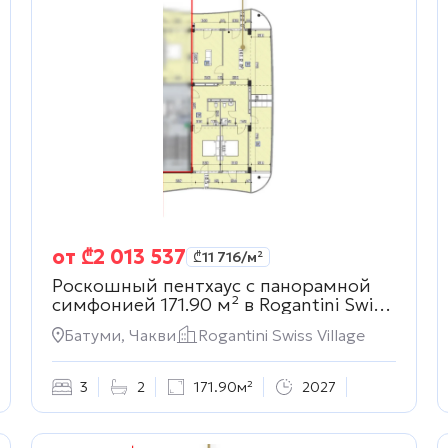
от
₾
2 013 537
₾
11 716
/м²
Роскошный пентхаус с панорамной
симфонией 171.90 м² в
Rogantini Swiss
Village
Батуми, Чакви
Rogantini Swiss Village
3
2
171.90м²
2027