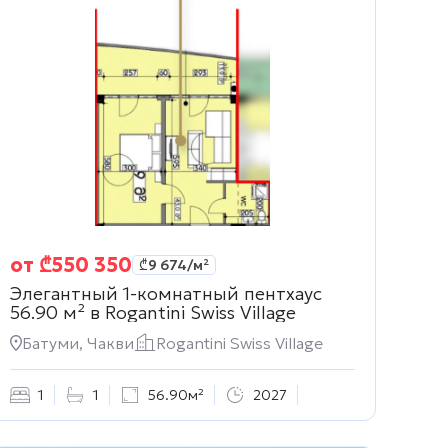
от
₾
550 350
₾
9 674
/м²
Элегантный 1-комнатный пентхаус
56.90 м² в
Rogantini Swiss Village
Батуми, Чакви
Rogantini Swiss Village
1
1
56.90м²
2027