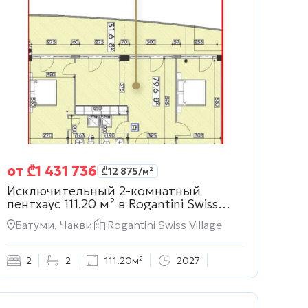
от
₾
1 431 736
₾
12 875
/м²
Исключительный 2-комнатный
пентхаус 111.20 м² в
Rogantini Swiss
Village
Батуми, Чакви
Rogantini Swiss Village
2
2
111.20м²
2027