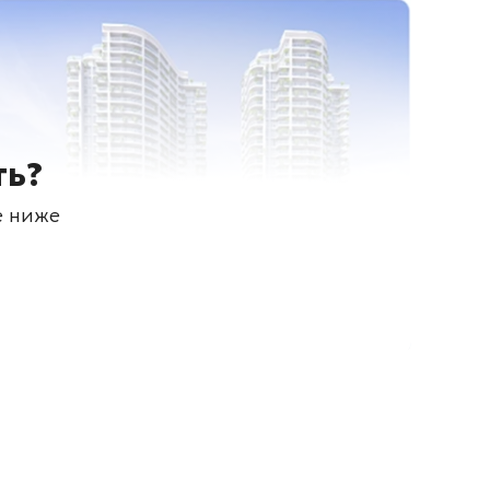
ть?
е ниже