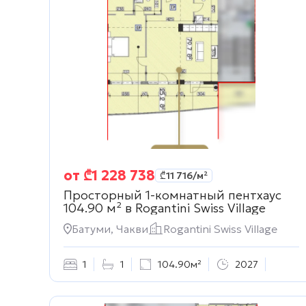
от
₾
1 228 738
₾
11 716
/м²
Просторный 1-комнатный пентхаус
104.90 м² в
Rogantini Swiss Village
Батуми, Чакви
Rogantini Swiss Village
1
1
104.90м²
2027