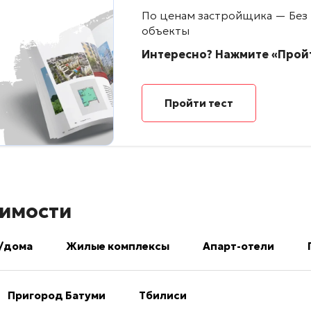
По ценам застройщика — Без
объекты
Интересно? Нажмите «Пройт
Пройти тест
имости
/дома
Жилые комплексы
Апарт-отели
Пригород Батуми
Тбилиси