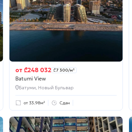
от
₾
248 032
₾
7 300
/м²
Batumi View
Батуми, Новый Бульвар
от 33.98м²
Сдан