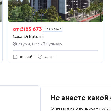
от
₾
183 673
₾
2 624
/м²
Casa Di Batumi
Батуми, Новый Бульвар
от 27м²
Сдан
Не знаете какой
Ответьте на 3 вопроса – пол