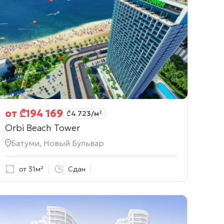
от
₾
194 169
₾
4 723
/м²
Orbi Beach Tower
Батуми, Новый Бульвар
от 31м²
Сдан