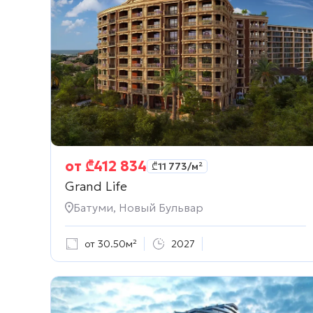
от
₾
412 834
₾
11 773
/м²
Grand Life
Батуми, Новый Бульвар
от 30.50м²
2027