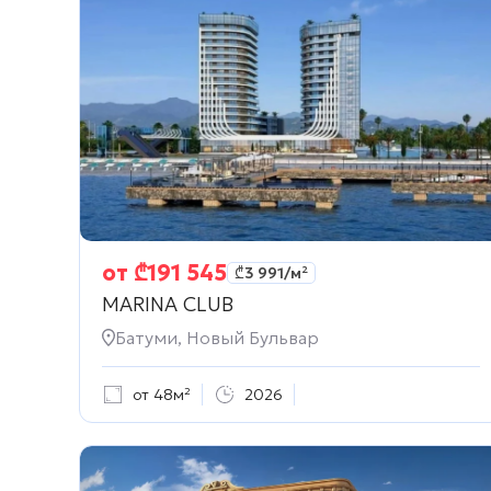
от
₾
191 545
₾
3 991
/м²
MARINA CLUB
Батуми, Новый Бульвар
от 48м²
2026