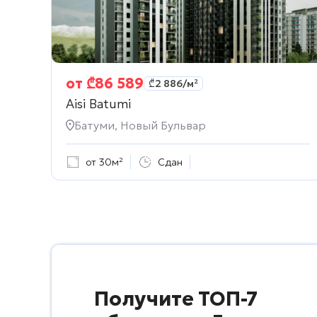
от
₾
86 589
₾
2 886
/м²
Aisi Batumi
Батуми, Новый Бульвар
от 30м²
Сдан
Получите ТОП-7