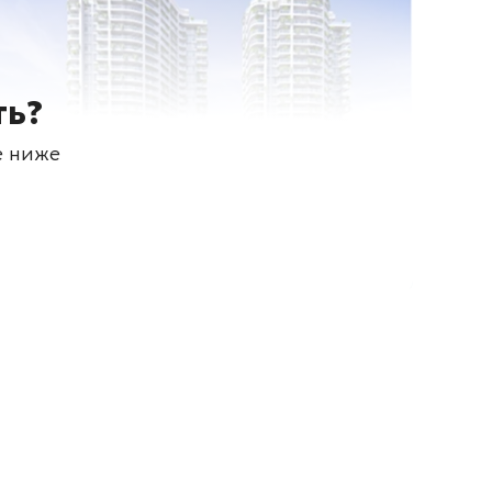
ть?
е ниже