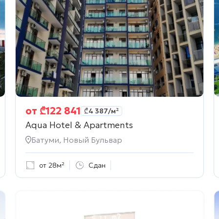
от
₾
122 841
₾
4 387
/м²
Aqua Hotel & Apartments
Батуми, Новый Бульвар
от 28м²
Сдан