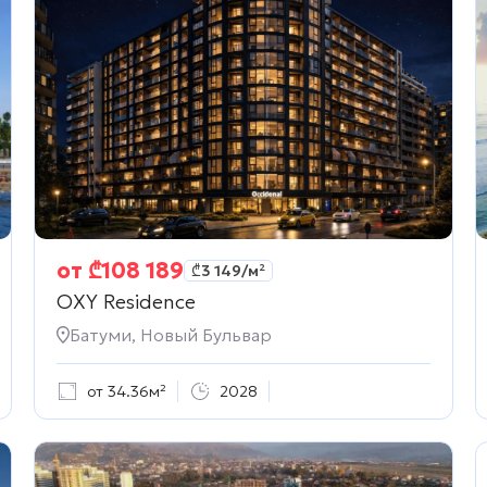
от
₾
108 189
₾
3 149
/м²
OXY Residence
Батуми, Новый Бульвар
от 34.36м²
2028