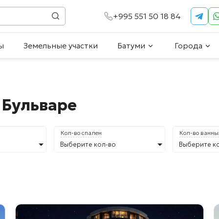
+995 551 50 18 84
ы
Земельные участки
Батуми
Города
 Бульваре
Кол-во спален
Кол-во ванны
Выберите кол-во
Выберите к