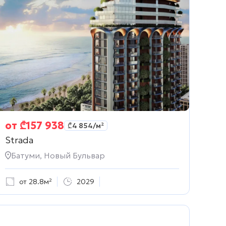
от
₾
157 938
₾
4 854
/м²
Strada
Батуми, Новый Бульвар
от 28.8м²
2029