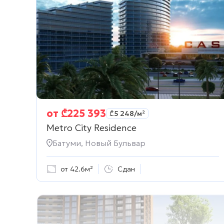
от
₾
225 393
₾
5 248
/м²
Metro City Residence
Батуми, Новый Бульвар
от 42.6м²
Сдан