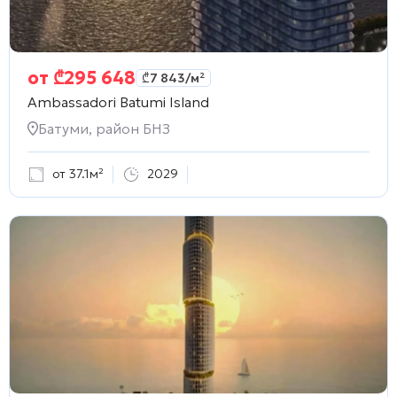
от
₾
295 648
₾
7 843
/м²
Ambassadori Batumi Island
Батуми, район БНЗ
от 37.1м²
2029