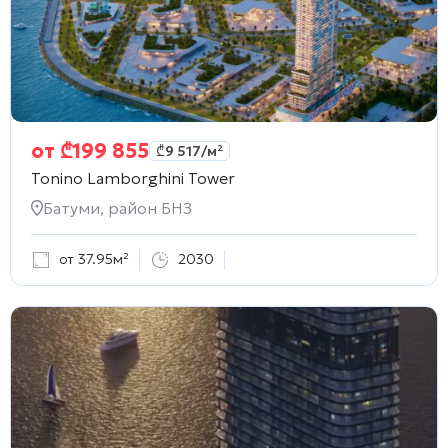
от
₾
199 855
₾
9 517
/м²
Tonino Lamborghini Tower
Батуми, район БНЗ
от 37.95м²
2030