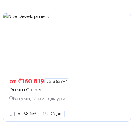
от
₾
160 819
₾
2 362
/м²
Dream Corner
Батуми, Махинджаури
от 68.1м²
Сдан