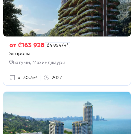
от
₾
163 928
₾
4 854
/м²
Simponia
Батуми, Махинджаури
от 30.7м²
2027