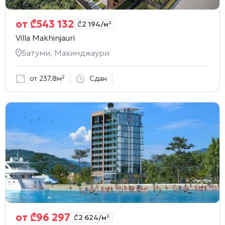
от
₾
543 132
₾
2 194
/м²
Villa Makhinjauri
Батуми, Махинджаури
от 237.8м²
Сдан
от
₾
96 297
₾
2 624
/м²