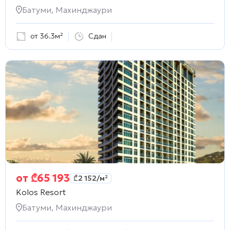
Батуми, Махинджаури
от 36.3м²
Сдан
от
₾
65 193
₾
2 152
/м²
Kolos Resort
Батуми, Махинджаури