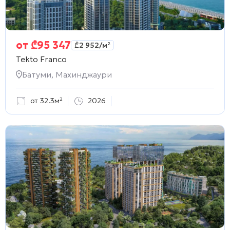
от
₾
95 347
₾
2 952
/м²
Tekto Franco
Батуми, Махинджаури
от 32.3м²
2026