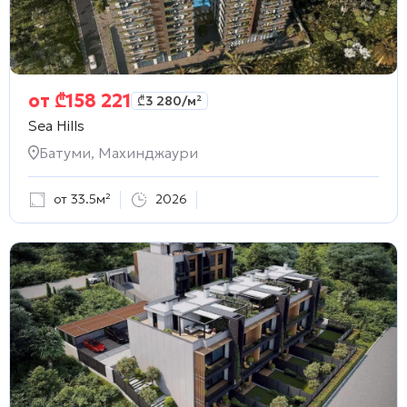
от
₾
158 221
₾
3 280
/м²
Sea Hills
Батуми, Махинджаури
от 33.5м²
2026