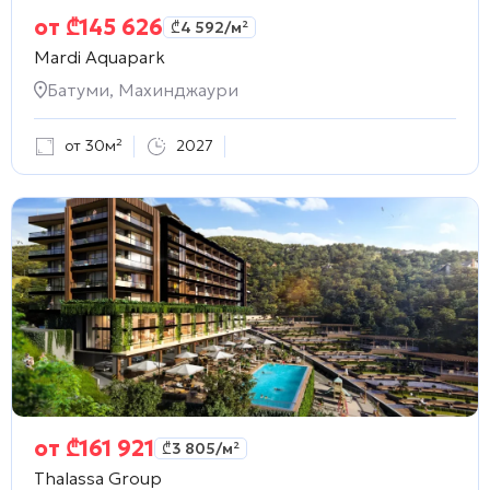
от
₾
145 626
₾
4 592
/м²
Mardi Aquapark
Батуми, Махинджаури
от 30м²
2027
от
₾
161 921
₾
3 805
/м²
Thalassa Group