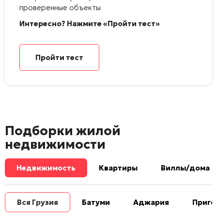
проверенные объекты
Интересно? Нажмите «Пройти тест»
Пройти тест
Подборки жилой
недвижимости
Недвижимость
Квартиры
Виллы/дома
Вся Грузия
Батуми
Аджария
Приго