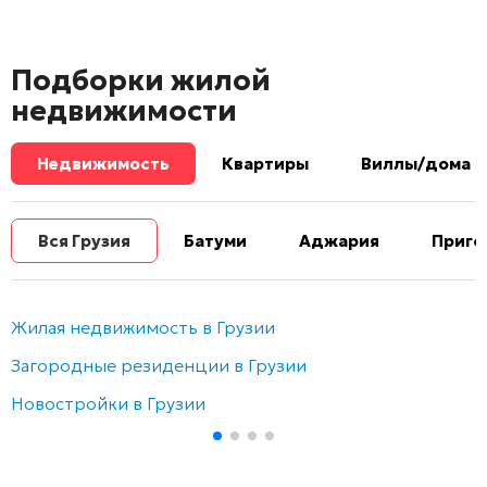
Подборки жилой
недвижимости
Недвижимость
Квартиры
Виллы/дома
Вся Грузия
Батуми
Аджария
Приго
Жилая недвижимость в Грузии
Загородные резиденции в Грузии
Новостройки в Грузии