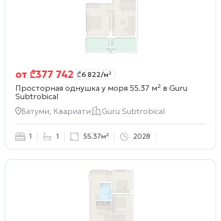
от
₾
377 742
₾
6 822
/м²
Просторная однушка у моря 55.37 м² в
Guru
Subtrobical
Батуми, Квариати
Guru Subtrobical
1
1
55.37м²
2028