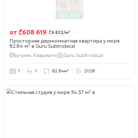
от
₾
608 619
₾
6 822
/м²
Просторная двухкомнатная квартира у моря
82.84 м² в
Guru Subtrobical
Батуми, Квариати
Guru Subtrobical
1
1
82.84м²
2028