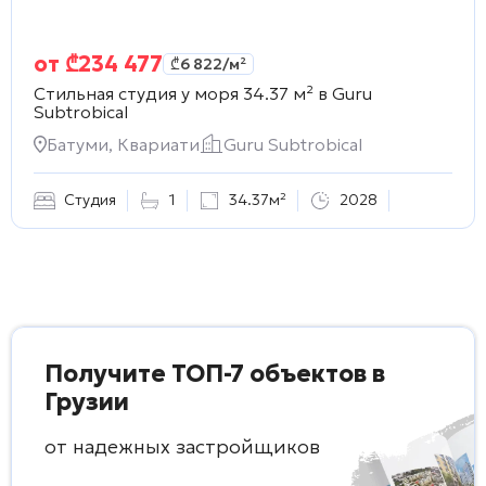
от
₾
234 477
₾
6 822
/м²
Стильная студия у моря 34.37 м² в
Guru
Subtrobical
Батуми, Квариати
Guru Subtrobical
Студия
1
34.37м²
2028
Получите ТОП-7 объектов в
Грузии
от надежных застройщиков