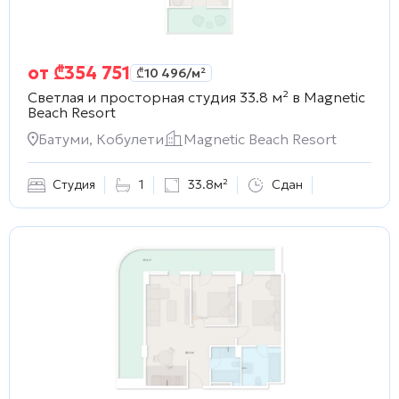
от
₾
354 751
₾
10 496
/м²
Светлая и просторная студия 33.8 м² в
Magnetic
Beach Resort
Батуми, Кобулети
Magnetic Beach Resort
Студия
1
33.8м²
Сдан