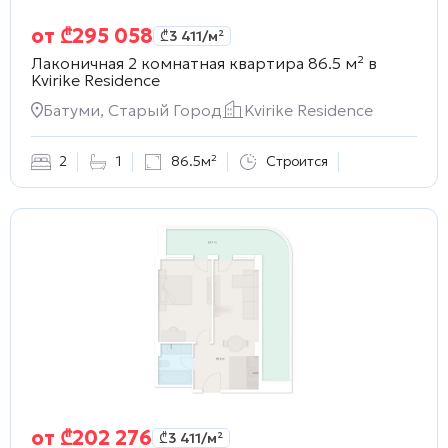
от
₾
295 058
₾
3 411
/м²
Лаконичная 2 комнатная квартира 86.5 м² в
Kvirike Residence
Батуми, Старый Город
Kvirike Residence
2
1
86.5м²
Строится
от
₾
202 276
₾
3 411
/м²