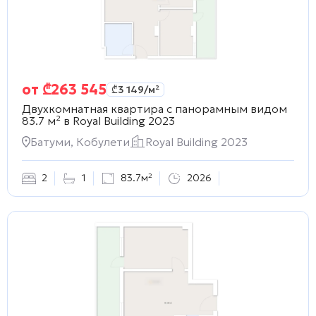
от
₾
263 545
₾
3 149
/м²
Двухкомнатная квартира с панорамным видом
83.7 м² в
Royal Building 2023
Батуми, Кобулети
Royal Building 2023
2
1
83.7м²
2026