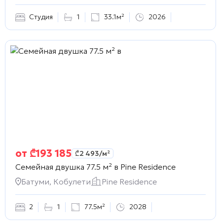
Студия
1
33.1м²
2026
от
₾
193 185
₾
2 493
/м²
Семейная двушка 77.5 м² в
Pine Residence
Батуми, Кобулети
Pine Residence
2
1
77.5м²
2028