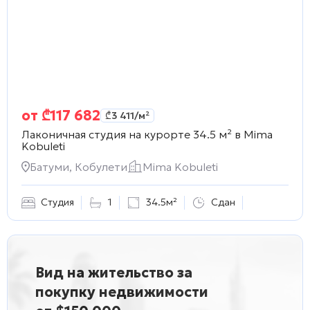
от
₾
117 682
₾
3 411
/м²
Лаконичная студия на курорте 34.5 м² в
Mima
Kobuleti
Батуми, Кобулети
Mima Kobuleti
Студия
1
34.5м²
Сдан
Вид на жительство за
покупку недвижимости