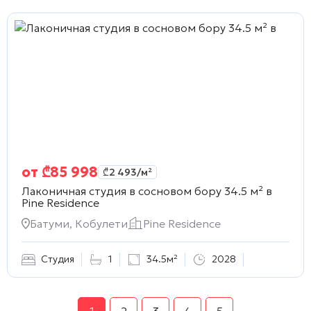
от
₾
85 998
₾
2 493
/м²
Лаконичная студия в сосновом бору 34.5 м² в
Pine Residence
Батуми, Кобулети
Pine Residence
Студия
1
34.5м²
2028
1
2
3
4
5