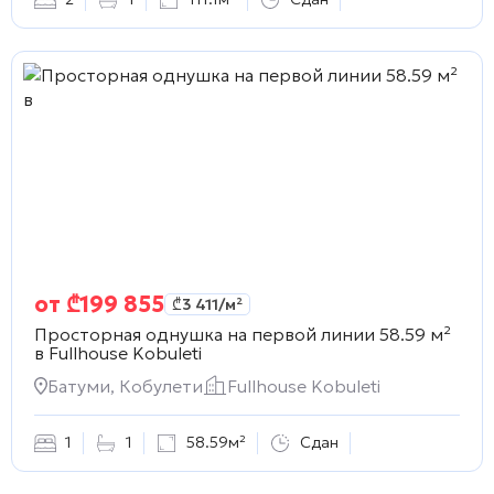
от
₾
199 855
₾
3 411
/м²
Просторная однушка на первой линии 58.59 м²
в
Fullhouse Kobuleti
Батуми, Кобулети
Fullhouse Kobuleti
1
1
58.59м²
Сдан