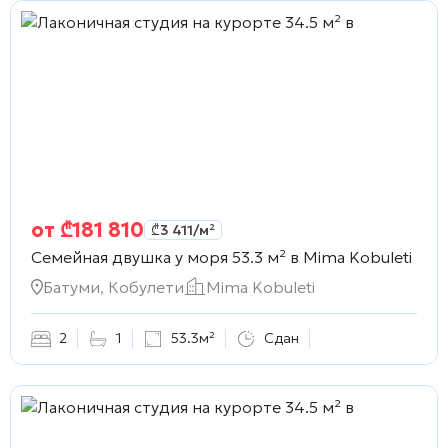
от
₾
181 810
₾
3 411
/м²
Семейная двушка у моря 53.3 м² в
Mima Kobuleti
Батуми, Кобулети
Mima Kobuleti
2
1
53.3м²
Сдан