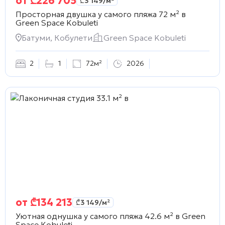
от
₾
226 705
₾
3 149
/м²
Просторная двушка у самого пляжа 72 м² в
Green Space Kobuleti
Батуми, Кобулети
Green Space Kobuleti
2
1
72м²
2026
от
₾
134 213
₾
3 149
/м²
Уютная однушка у самого пляжа 42.6 м² в
Green
Space Kobuleti