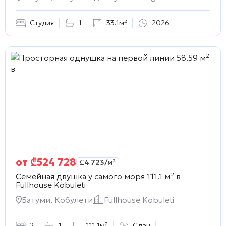
Студия
1
33.1м²
2026
от
₾
524 728
₾
4 723
/м²
Семейная двушка у самого моря 111.1 м² в
Fullhouse Kobuleti
Батуми, Кобулети
Fullhouse Kobuleti
2
1
111.1м²
Сдан