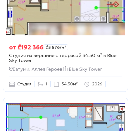
от
₾
192 366
₾
5 576
/м²
Студия на вершине с террасой 34.50 м² в
Blue
Sky Tower
Батуми, Аллея Героев
Blue Sky Tower
Студия
1
34.50м²
2026