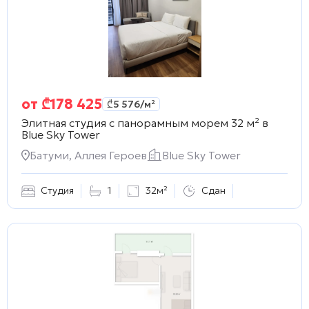
от
₾
178 425
₾
5 576
/м²
Элитная студия с панорамным морем 32 м² в
Blue Sky Tower
Батуми, Аллея Героев
Blue Sky Tower
Студия
1
32м²
Сдан