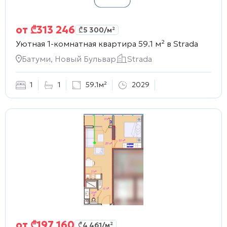
от
₾
313 246
₾
5 300
/м²
Уютная 1-комнатная квартира 59.1 м² в
Strada
Батуми, Новый Бульвар
Strada
1
1
59.1м²
2029
от
₾
197 160
₾
4 461
/м²