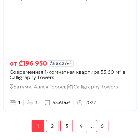
от
₾
196 950
₾
3 542
/м²
Современная 1-комнатная квартира 55.60 м² в
Calligraphy Towers
Батуми, Аллея Героев
Calligraphy Towers
1
1
55.60м²
2027
1
2
3
4
…
6