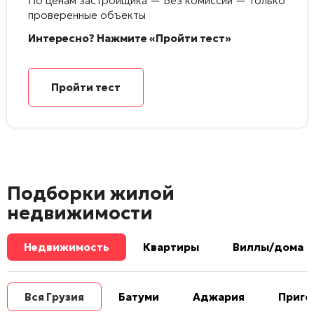
По ценам застройщика — Без комиссии — Только
проверенные объекты
Интересно? Нажмите «Пройти тест»
Пройти тест
Подборки жилой
недвижимости
Недвижимость
Квартиры
Виллы/дома
Вся Грузия
Батуми
Аджария
Приго