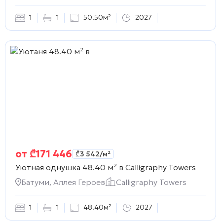
1
1
50.50м²
2027
от
₾
171 446
₾
3 542
/м²
Уютная однушка 48.40 м² в
Calligraphy Towers
Батуми, Аллея Героев
Calligraphy Towers
1
1
48.40м²
2027