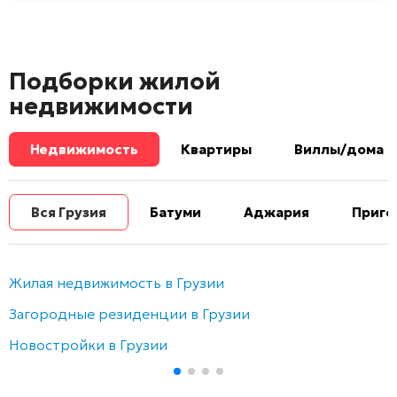
Подборки жилой
недвижимости
Недвижимость
Квартиры
Виллы/дома
Вся Грузия
Батуми
Аджария
Приго
Жилая недвижимость в Грузии
Загородные резиденции в Грузии
Новостройки в Грузии