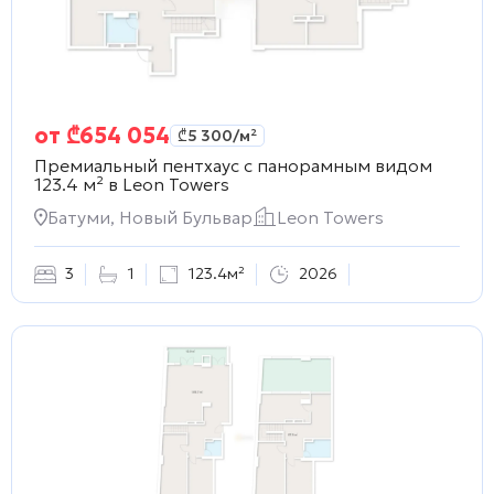
от
₾
654 054
₾
5 300
/м²
Премиальный пентхаус с панорамным видом
123.4 м² в
Leon Towers
Батуми, Новый Бульвар
Leon Towers
3
1
123.4м²
2026