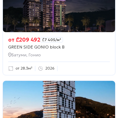
от
₾
209 492
₾
7 405
/м²
GREEN SIDE GONIO block B
Батуми, Гонио
от 28.3м²
2026