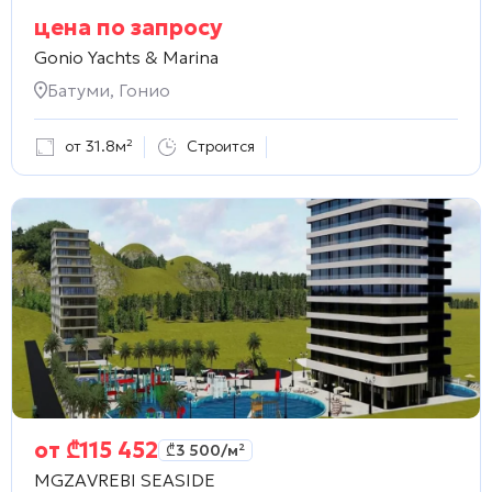
цена по запросу
Gonio Yachts & Marina
Батуми, Гонио
от 31.8м²
Строится
от
₾
115 452
₾
3 500
/м²
MGZAVREBI SEASIDE