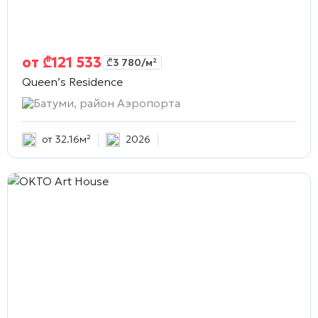
от
₾
121 533
₾
3 780
/м²
Queen’s Residence
Батуми, район Аэропорта
от 32.16м²
2026