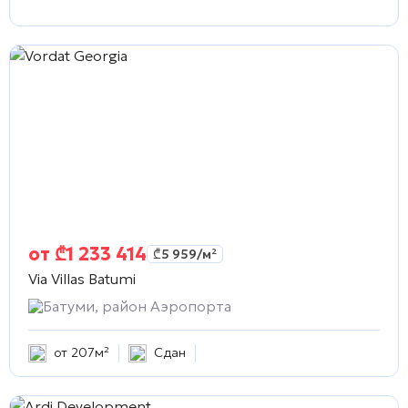
от
₾
1 233 414
₾
5 959
/м²
Via Villas Batumi
Батуми, район Аэропорта
от 207м²
Сдан