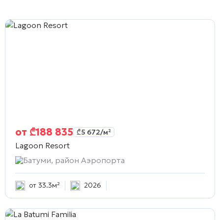
от
₾
188 835
₾
5 672
/м²
Lagoon Resort
Батуми, район Аэропорта
от 33.3м²
2026