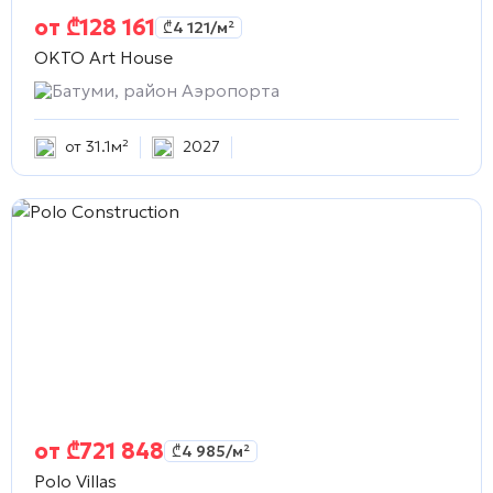
от
₾
128 161
₾
4 121
/м²
OKTO Art House
Батуми, район Аэропорта
от 31.1м²
2027
от
₾
721 848
₾
4 985
/м²
Polo Villas