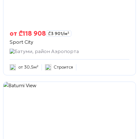
от
₾
118 908
₾
3 901
/м²
Sport City
Батуми, район Аэропорта
от 30.5м²
Строится