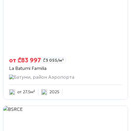
от
₾
83 997
₾
3 055
/м²
La Batumi Familia
Батуми, район Аэропорта
от 27.5м²
2025