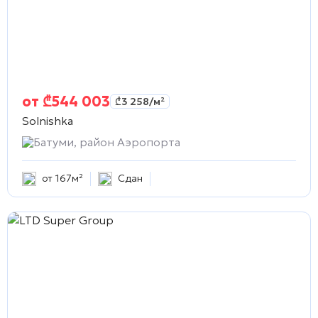
от
₾
544 003
₾
3 258
/м²
Solnishka
Батуми, район Аэропорта
от 167м²
Сдан