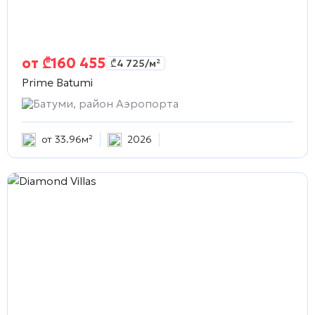
от
₾
160 455
₾
4 725
/м²
Prime Batumi
Батуми, район Аэропорта
от 33.96м²
2026