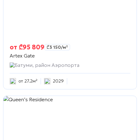
от
₾
95 809
₾
3 150
/м²
Artex Gate
Батуми, район Аэропорта
от 27.2м²
2029