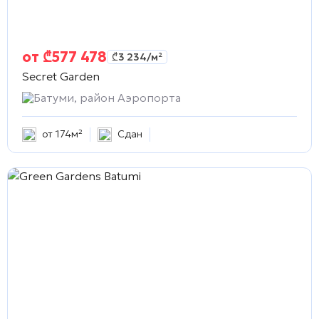
от
₾
577 478
₾
3 234
/м²
Secret Garden
Батуми, район Аэропорта
от 174м²
Сдан