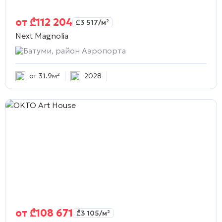
от
₾
112 204
₾
3 517
/м²
Next Magnolia
Батуми, район Аэропорта
от 31.9м²
2028
от
₾
108 671
₾
3 105
/м²