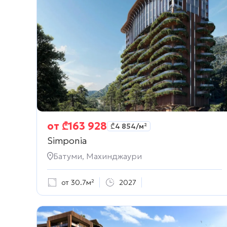
от
₾
163 928
₾
4 854
/м²
Simponia
Батуми, Махинджаури
от 30.7м²
2027