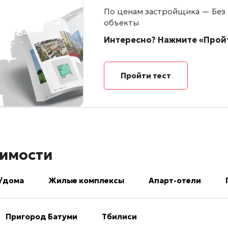
По ценам застройщика — Без
объекты
Интересно? Нажмите «Пройт
Пройти тест
имости
/дома
Жилые комплексы
Апарт-отели
Пригород Батуми
Тбилиси