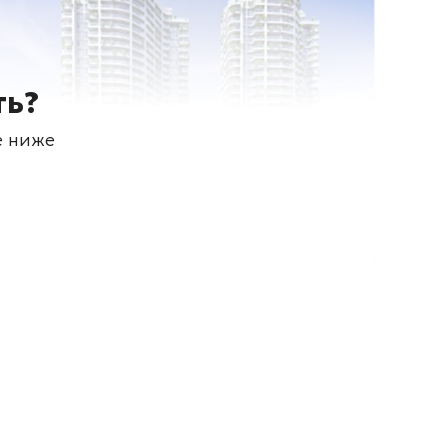
ть?
е ниже