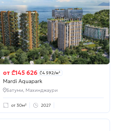
от
₾
145 626
₾
4 592
/м²
Mardi Aquapark
Батуми, Махинджаури
от 30м²
2027