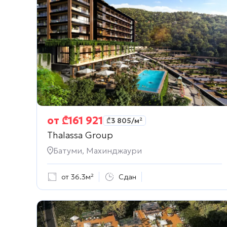
от
₾
161 921
₾
3 805
/м²
Thalassa Group
Батуми, Махинджаури
от 36.3м²
Сдан