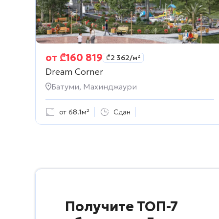
от
₾
160 819
₾
2 362
/м²
Dream Corner
Батуми, Махинджаури
от 68.1м²
Сдан
Получите ТОП-7