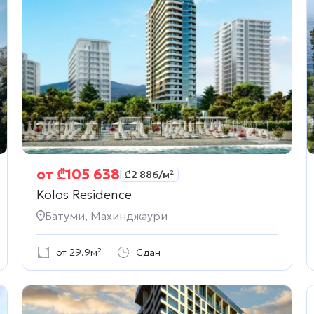
от
₾
105 638
₾
2 886
/м²
Kolos Residence
Батуми, Махинджаури
от 29.9м²
Сдан