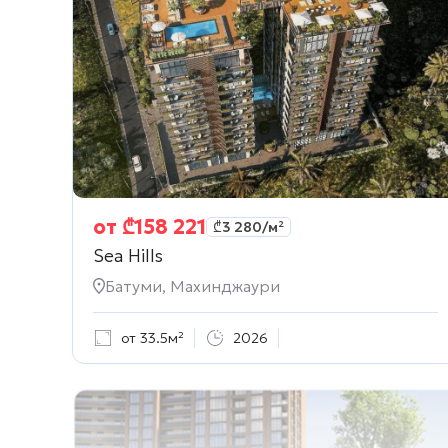
от
₾
158 221
₾
3 280
/м²
Sea Hills
Батуми, Махинджаури
от 33.5м²
2026