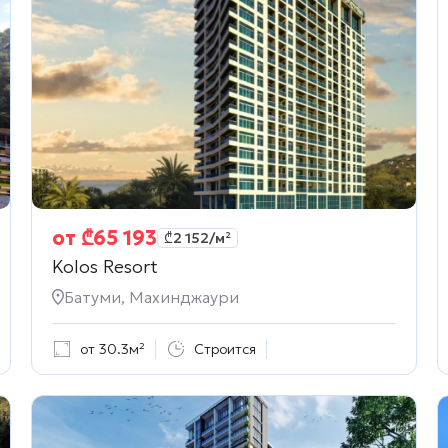
от
₾
65 193
₾
2 152
/м²
Kolos Resort
Батуми, Махинджаури
от 30.3м²
Строится