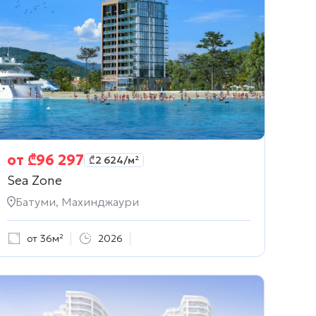
от
₾
96 297
₾
2 624
/м²
Sea Zone
Батуми, Махинджаури
от 36м²
2026