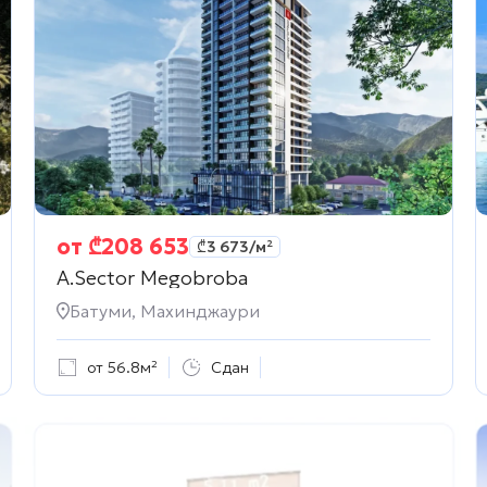
от
₾
208 653
₾
3 673
/м²
A.Sector Megobroba
Батуми, Махинджаури
от 56.8м²
Сдан