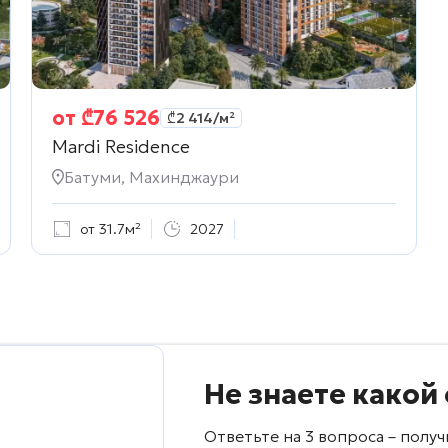
от
₾
76 526
₾
2 414
/м²
Mardi Residence
Батуми, Махинджаури
от 31.7м²
2027
Не знаете какой
Ответьте на 3 вопроса – пол