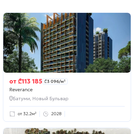
от
₾
113 185
₾
3 096
/м²
Reverance
Батуми, Новый Бульвар
от 32.2м²
2028