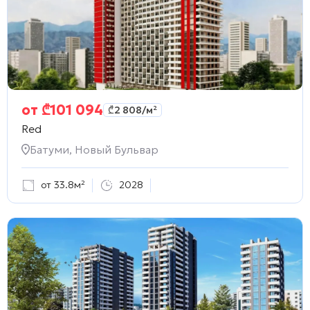
от
₾
101 094
₾
2 808
/м²
Red
Батуми, Новый Бульвар
от 33.8м²
2028