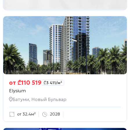
от
₾
110 519
₾
3 411
/м²
Elysium
Батуми, Новый Бульвар
от 32.4м²
2028