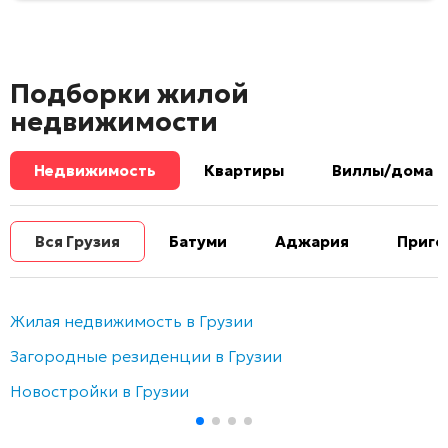
Подборки жилой
недвижимости
Недвижимость
Квартиры
Виллы/дома
Вся Грузия
Батуми
Аджария
Приго
Жилая недвижимость в Грузии
Загородные резиденции в Грузии
Новостройки в Грузии