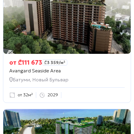
от
₾
111 673
₾
3 359
/м²
Avangard Seaside Area
Батуми, Новый Бульвар
от 32м²
2029