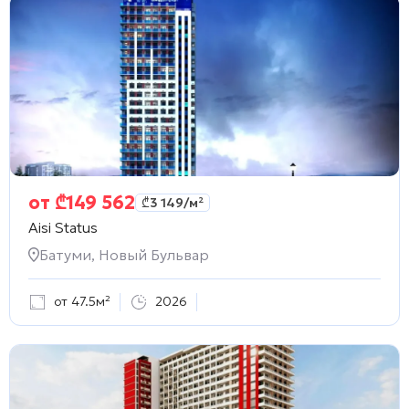
от
₾
149 562
₾
3 149
/м²
Aisi Status
Батуми, Новый Бульвар
от 47.5м²
2026