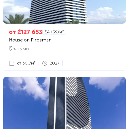
от
₾
127 653
₾
4 159
/м²
House on Pirosmani
Батуми
от 30.7м²
2027