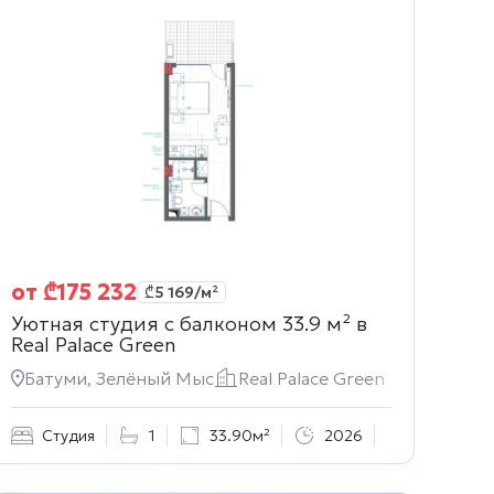
от
₾
175 232
₾
5 169
/м²
Уютная студия с балконом 33.9 м² в
Real Palace Green
Батуми, Зелёный Мыс
Real Palace Green
Студия
1
33.90м²
2026