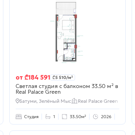
от
₾
184 591
₾
5 510
/м²
Светлая студия с балконом 33.50 м² в
Real Palace Green
Батуми, Зелёный Мыс
Real Palace Green
Студия
1
33.50м²
2026