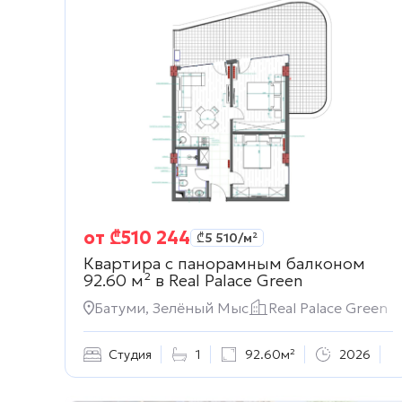
от
₾
510 244
₾
5 510
/м²
Квартира с панорамным балконом
92.60 м² в
Real Palace Green
Батуми, Зелёный Мыс
Real Palace Green
Студия
1
92.60м²
2026