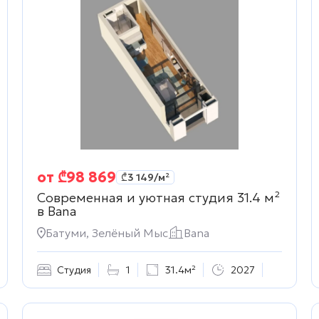
от
₾
98 869
₾
3 149
/м²
Современная и уютная студия 31.4 м²
в
Bana
Батуми, Зелёный Мыс
Bana
Студия
1
31.4м²
2027