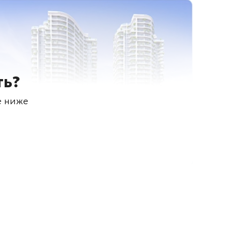
ть?
е ниже