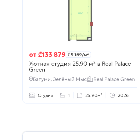
от
₾
133 879
₾
5 169
/м²
Уютная студия 25.90 м² в
Real Palace
Green
Батуми, Зелёный Мыс
Real Palace Green
Студия
1
25.90м²
2026