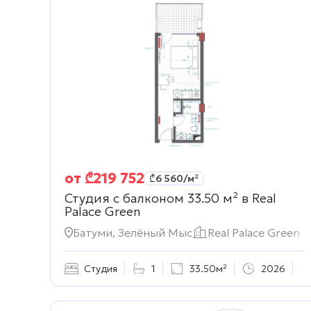
от
₾
219 752
₾
6 560
/м²
Студия с балконом 33.50 м² в
Real
Palace Green
Батуми, Зелёный Мыс
Real Palace Green
Студия
1
33.50м²
2026