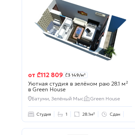
от
₾
112 809
₾
3 149
/м²
Уютная студия в зелёном раю 28.1 м²
в
Green House
Батуми, Зелёный Мыс
Green House
Студия
1
28.1м²
Сдан