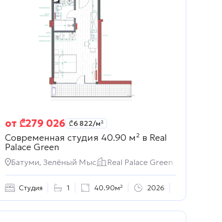
от
₾
279 026
₾
6 822
/м²
Современная студия 40.90 м² в
Real
Palace Green
Батуми, Зелёный Мыс
Real Palace Green
Студия
1
40.90м²
2026