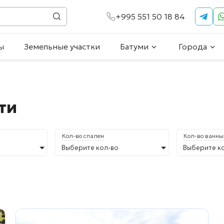
+995 551 50 18 84
ы
Земельные участки
Батуми
Города
ти
Кол-во спален
Кол-во ванны
Выберите кол-во
Выберите к