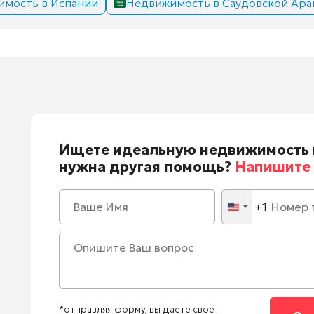
имость в Испании
Недвижимость в Саудовской Ара
Ищете идеальную недвижимость 
нужна другая помощь?
Напишите 
+1
United
States
+1
*отправляя форму, вы даете свое