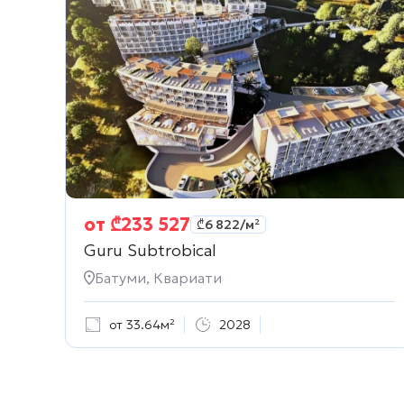
от
₾
233 527
₾
6 822
/м²
Guru Subtrobical
Батуми, Квариати
от 33.64м²
2028