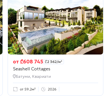
от
₾
608 745
₾
2 362
/м²
Seashell Cottages
Батуми, Квариати
от 59.2м²
2026