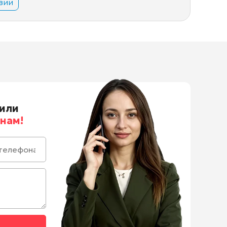
вии
или
нам!