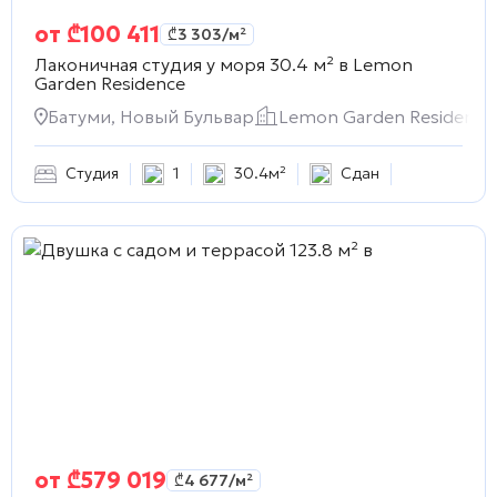
от
₾
100 411
₾
3 303
/м²
Лаконичная студия у моря 30.4 м² в
Lemon
Garden Residence
Батуми, Новый Бульвар
Lemon Garden Residence
Студия
1
30.4м²
Сдан
от
₾
579 019
₾
4 677
/м²