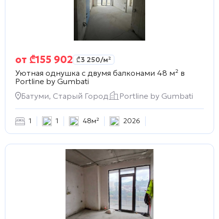
от
₾
155 902
₾
3 250
/м²
Уютная однушка с двумя балконами 48 м² в
Portline by Gumbati
Батуми, Старый Город
Portline by Gumbati
1
1
48м²
2026