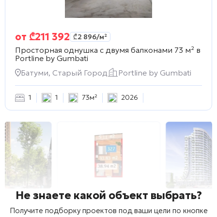
от
₾
211 392
₾
2 896
/м²
Просторная однушка с двумя балконами 73 м² в
Portline by Gumbati
Батуми, Старый Город
Portline by Gumbati
1
1
73м²
2026
Не знаете какой объект выбрать?
Получите подборку проектов под ваши цели по кнопке