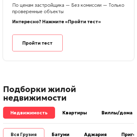
По ценам застройщика — Без комиссии — Только
проверенные объекты
Интересно? Нажмите «Пройти тест»
Пройти тест
Подборки жилой
недвижимости
Недвижимость
Квартиры
Виллы/дома
Вся Грузия
Батуми
Аджария
Приго