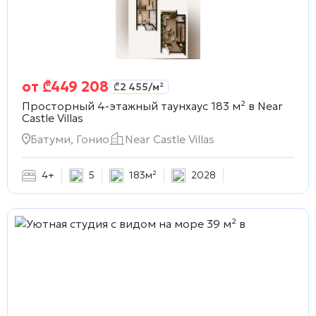
от
₾
449 208
₾
2 455
/м²
Просторный 4-этажный таунхаус 183 м² в
Near
Castle Villas
Батуми, Гонио
Near Castle Villas
4+
5
183м²
2028