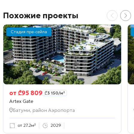
Похожие проекты
Стадия пре-сейла
от
₾
95 809
₾
3 150
/м²
Artex Gate
Батуми, район Аэропорта
от 27.2м²
2029