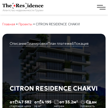
Главная
•
Проекты
•
CITRON RESIDENCE CHAKVI
Описание
Планировки
План платежей
Локация
CITRON RESIDENCE CHAKVI
от
₾
147 582
от
₾
4 195
от 35.2м²
Сдан
стартовая цена
за м²
метраж
готовность