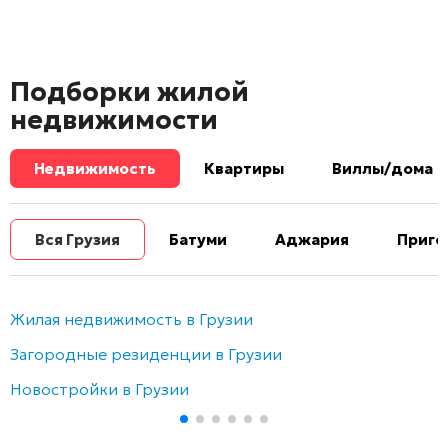
Подборки жилой
недвижимости
Недвижимость
Квартиры
Виллы/дома
Вся Грузия
Батуми
Аджария
Приго
Жилая недвижимость в Грузии
Загородные резиденции в Грузии
Новостройки в Грузии