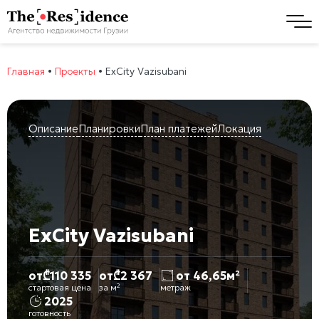
Главная
•
Проекты
•
ExCity Vazisubani
Описание
Планировки
План платежей
Локация
ExCity Vazisubani
от
₾
110 335
от
₾
2 367
от 46,65м²
стартовая цена
за м²
метраж
2025
готовность