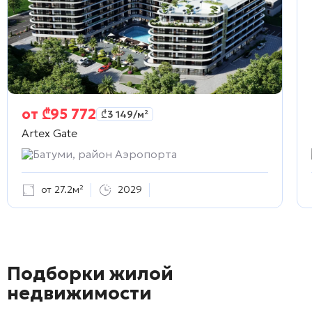
от
₾
95 772
₾
3 149
/м²
Artex Gate
Батуми, район Аэропорта
от 27.2м²
2029
Подборки жилой
недвижимости