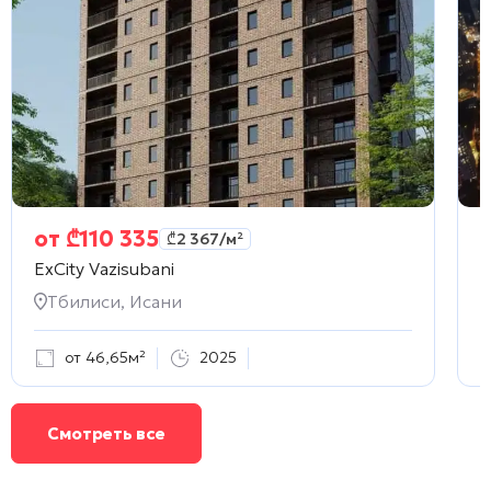
от
₾
110 335
₾
2 367
/м²
ExCity Vazisubani
Тбилиси, Исани
от 46,65м²
2025
Смотреть все