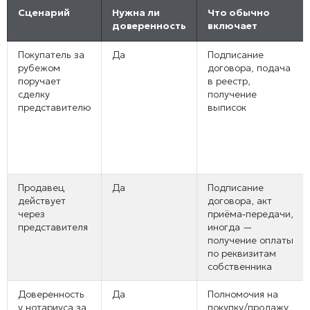
Сценарий
Нужна ли
Что обычно
доверенность
включает
Покупатель за
Да
Подписание
рубежом
договора, подача
поручает
в реестр,
сделку
получение
представителю
выписок
Продавец
Да
Подписание
действует
договора, акт
через
приёма‑передачи,
представителя
иногда —
получение оплаты
по реквизитам
собственника
Доверенность
Да
Полномочия на
у нотариуса за
покупку/продажу