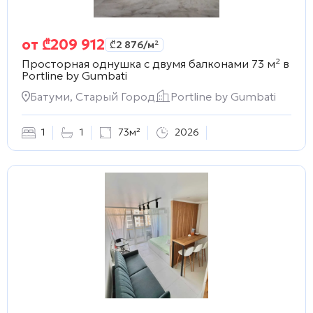
от
₾
209 912
₾
2 876
/м²
Просторная однушка с двумя балконами 73 м² в
Portline by Gumbati
Батуми, Старый Город
Portline by Gumbati
1
1
73м²
2026