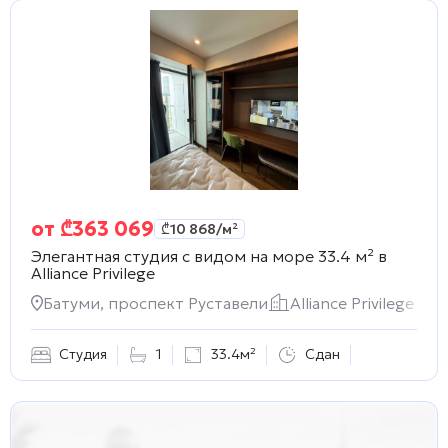
от
₾
363 069
₾
10 868
/м²
Элегантная студия с видом на море 33.4 м² в
Alliance Privilege
Батуми, проспект Руставели
Alliance Privilege
Студия
1
33.4м²
Сдан