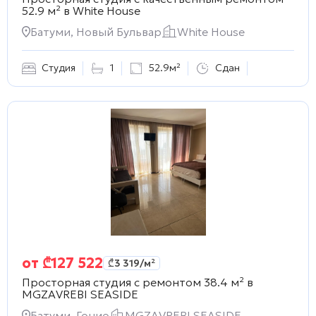
52.9 м² в
White House
Батуми, Новый Бульвар
White House
Студия
1
52.9м²
Сдан
от
₾
127 522
₾
3 319
/м²
Просторная студия с ремонтом 38.4 м² в
MGZAVREBI SEASIDE
Батуми, Гонио
MGZAVREBI SEASIDE