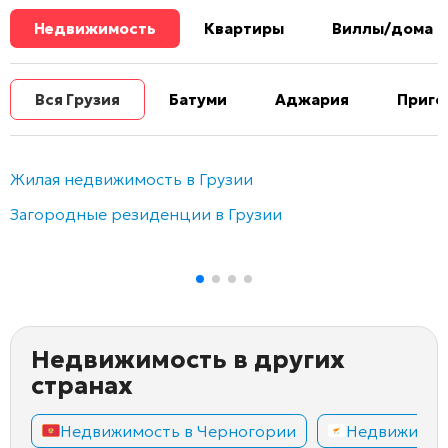
Недвижимость
Квартиры
Виллы/дома
Вся Грузия
Батуми
Аджария
Приго
Жилая недвижимость в Грузии
Загородные резиденции в Грузии
Недвижимость в других
странах
Недвижимость в Черногории
Недвижимос