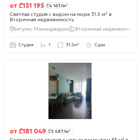
от
₾
131 195
₾
4 167
/м²
Светлая студия с видом на море 31.5 м² в
Вторичная недвижимость
Батуми, Махинджаури
Вторичная недвижимость
Студия
1
31.5м²
Сдан
от
₾
181 049
₾
5 487
/м²
Современная студия с новым ремонтом 33 м² в