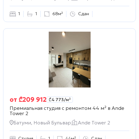
1
1
68м²
Сдан
от
₾
209 912
₾
4 773
/м²
Премиальная студия с ремонтом 44 м² в
Ande
Tower 2
Батуми, Новый Бульвар
Ande Tower 2
Студия
1
44м²
Сдан