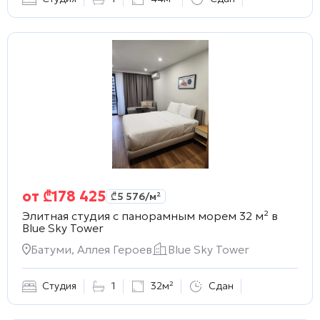
от
₾
178 425
₾
5 576
/м²
Элитная студия с панорамным морем 32 м² в
Blue Sky Tower
Батуми, Аллея Героев
Blue Sky Tower
Студия
1
32м²
Сдан