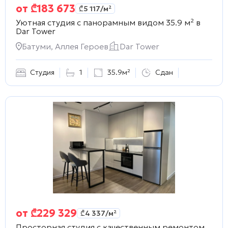
от
₾
183 673
₾
5 117
/м²
Уютная студия с панорамным видом 35.9 м² в
Dar Tower
Батуми, Аллея Героев
Dar Tower
Студия
1
35.9м²
Сдан
от
₾
229 329
₾
4 337
/м²
Просторная студия с качественным ремонтом