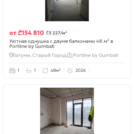
от
₾
154 810
₾
3 227
/м²
Уютная однушка с двумя балконами 48 м² в
Portline by Gumbati
Батуми, Старый Город
Portline by Gumbati
1
1
48м²
2026