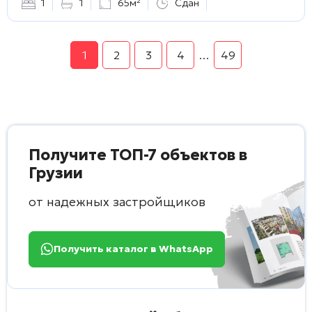
1
1
65м²
Сдан
1
2
3
4
…
49
Получите ТОП-7 объектов в
Грузии
от надежных застройщиков
Получить каталог в WhatsApp