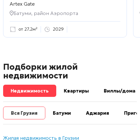
Artex Gate
Батуми, район Аэропорта
от 27.2м²
2029
Подборки жилой
недвижимости
Недвижимость
Квартиры
Виллы/дома
Вся Грузия
Батуми
Аджария
Приго
Жилая недвижимость в Грузии