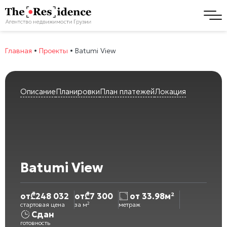
Главная
•
Проекты
•
Batumi View
Описание
Планировки
План платежей
Локация
Batumi View
от
₾
248 032
от
₾
7 300
от 33.98м²
стартовая цена
за м²
метраж
Сдан
готовность