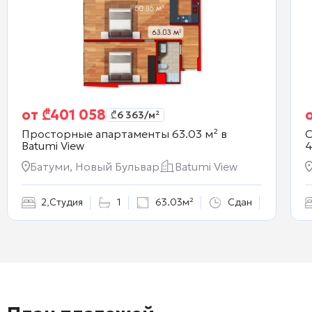
от
₾
401 058
₾
6 363
/м²
Просторные апартаменты 63.03 м² в
С
Batumi View
4
Батуми, Новый Бульвар
Batumi View
2
,
Студия
1
63.03м²
Сдан