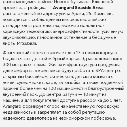
развивающемся районе Нового бульвара. Ключевой
проект застройщика —
Avangard Seaside Area
,
расположенный по адресу улица Адлия, 25. Комплекс
возводится с соблюдением высоких европейских
стандартов строительства, включая монолитно-
каркасную технологию, энергоэффективность, усиленную
звукоизоляцию, панорамное остекление и бесшумные
лифты Mitsubishi.
Флагманский проект включает два 17-этажных корпуса
(сдаются с отделкой «чёрный каркас»), расположенных в
300 метрах от пляжа. Жилая инфраструктура продумана
для комфорта: в комплексе будут работать SPA-центр с
открытым бассейном, фитнес-зал, детская комната с
няней, супермаркет, кафе, автомойка, а также подземный
паркинг более чем на 100 машиномест и благоустроенный
внутренний парк. До центра Батуми — 10 минут на
машине, а для покупателей доступна рассрочка до 5 лет.
Avangard формирует спрос на качественную городскую
недвижимость и закрепляет за собой репутацию
надёжного девелопера на черноморском побережье.