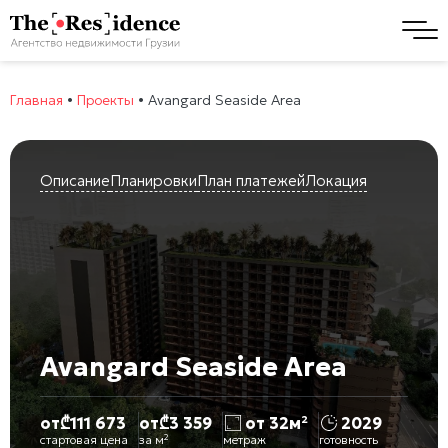
Главная
•
Проекты
•
Avangard Seaside Area
Описание
Планировки
План платежей
Локация
Avangard Seaside Area
от
₾
111 673
от
₾
3 359
от 32м²
2029
стартовая цена
за м²
метраж
готовность