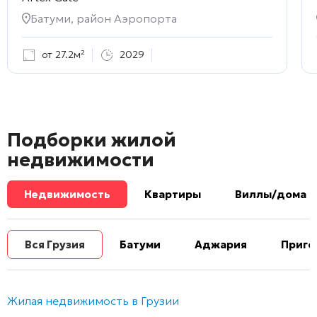
Батуми, район Аэропорта
от 27.2м²
2029
Подборки жилой
недвижимости
Недвижимость
Квартиры
Виллы/дома
Вся Грузия
Батуми
Аджария
Приго
Жилая недвижимость в Грузии