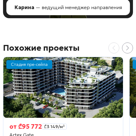
Карина
— ведущий менеджер направления
Похожие проекты
Стадия пре-сейла
от
₾
95 772
₾
3 149
/м²
Artex Gate