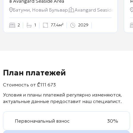
в
Avangard Seaside Area
м
Батуми, Новый Бульвар
Avangard Seaside Area
2
1
77.4м²
2029
План платежей
Стоимость от
₾
111 673
Условия и планы платежей регулярно изменяются,
актуальные данные предоставит наш специалист.
Первоначальный взнос
30%