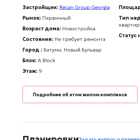
Застройщик:
Recan Group Georgia
Площа
Рынок:
Первичный
Тип не
квартир
Возраст дома:
Новостройка
Статус
Состояние:
Не требует ремонта
Город :
Батуми, Новый Бульвар
Блок:
А Block
Этаж:
9
Подробнее об этом жилом комплексе
Планировки
Задать вопрос о планир