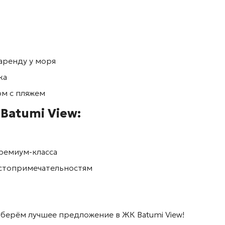
аренду у моря
ка
м с пляжем
а
Batumi View
:
ремиум-класса
достопримечательностям
одберём лучшее предложение в ЖК
Batumi View
!