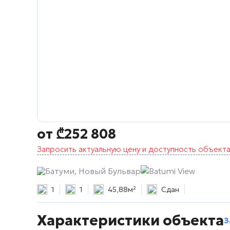
от
₾
252 808
Запросить актуальную цену и доступность объект
Батуми, Новый Бульвар
Batumi View
1
1
45,88м²
Сдан
Характеристики объекта
З