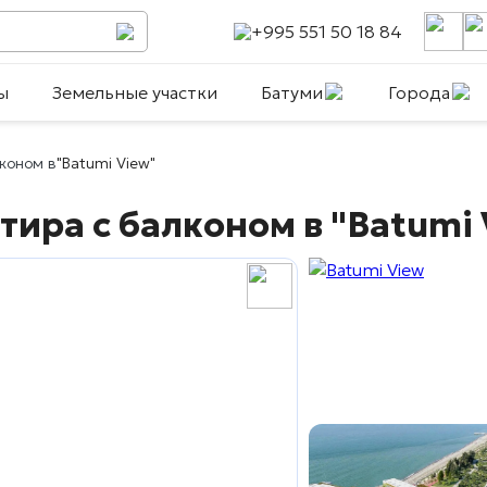
+995 551 50 18 84
ы
Земельные участки
Батуми
Города
лконом в
"Batumi View"
ртира с балконом в
"Batumi 