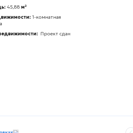
дь:
45,88
м²
движимости:
1-комнатная
а
 недвижимости:
Проект сдан
овках