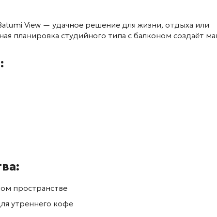
Batumi View
— удачное решение для жизни, отдыха или
ая планировка студийного типа с балконом создаёт м
:
ва:
ином пространстве
для утреннего кофе