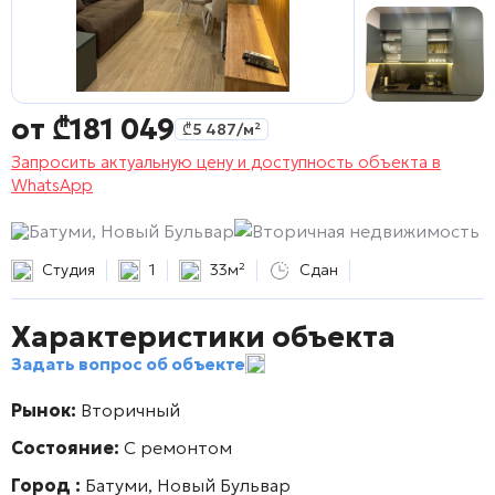
от
₾
181 049
₾
5 487
/м²
Запросить актуальную цену и доступность объекта в
WhatsApp
Батуми, Новый Бульвар
Вторичная недвижимость
Студия
1
33м²
Сдан
Характеристики объекта
Задать вопрос об объекте
Рынок:
Вторичный
Состояние:
С ремонтом
Город :
Батуми, Новый Бульвар