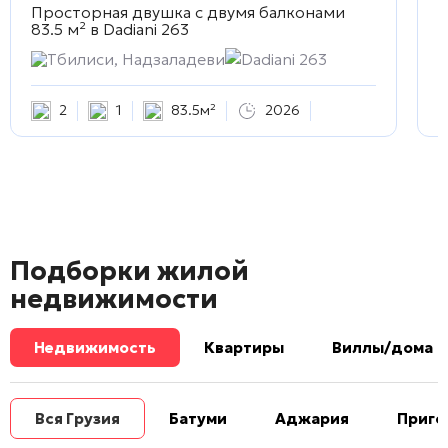
Просторная двушка с двумя балконами
С
83.5 м² в
Dadiani 263
D
Тбилиси, Надзаладеви
Dadiani 263
2
1
83.5м²
2026
Подборки жилой
недвижимости
Недвижимость
Квартиры
Виллы/дома
Вся Грузия
Батуми
Аджария
Приго